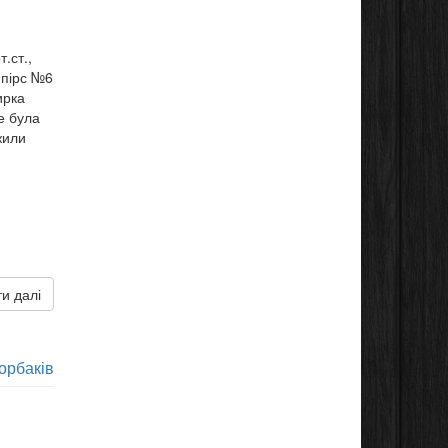
.ст.,
: пірс №6
ирка
е була
жили
и далі
орбаків