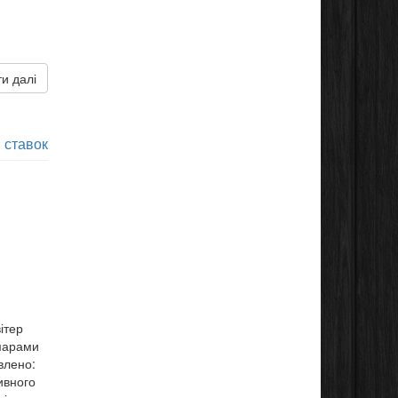
и далі
 ставок
ітер
хмарами
влено:
ивного