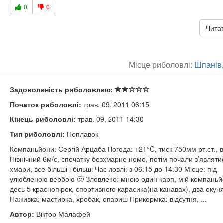
0
0
Читат
Місце риболовлі:
Шпанів,
Задоволеність риболовлею:
Початок риболовлі:
трав. 09, 2011 06:15
Кінець риболовлі:
трав. 09, 2011 14:30
Тип риболовлі:
Поплавок
Компаньйони: Сергій Арцаба Погода: +21°C, тиск 750мм рт.ст., в
Північний 6м/с, спочатку безхмарне немо, потім почали з’являтис
хмари, все більші і більші Час ловлі: з 06:15 до 14:30 Місце: під
улюбленою вербою 🙂 Зловлено: мною один карп, мій компаньй
десь 5 краснопірок, спортивного карасика(на канавах), два окун
Наживка: мастирка, хробак, опариш Прикормка: відсутня, ...
Автор:
Віктор Малафей