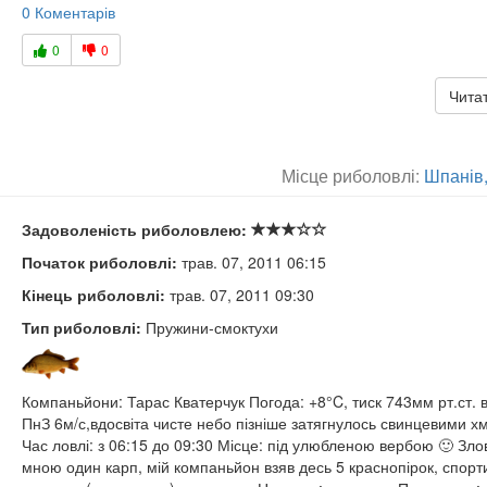
0 Коментарів
0
0
Читат
Місце риболовлі:
Шпанів,
Задоволеність риболовлею:
Початок риболовлі:
трав. 07, 2011 06:15
Кінець риболовлі:
трав. 07, 2011 09:30
Тип риболовлі:
Пружини-смоктухи
Компаньйони: Тарас Кватерчук Погода: +8°C, тиск 743мм рт.ст. в
ПнЗ 6м/с,вдосвіта чисте небо пізніше затягнулось свинцевими 
Час ловлі: з 06:15 до 09:30 Місце: під улюбленою вербою 🙂 Зло
мною один карп, мій компаньйон взяв десь 5 краснопірок, спорт