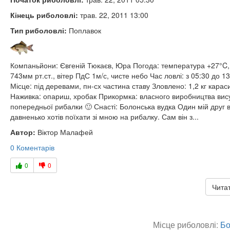
Кінець риболовлі:
трав. 22, 2011 13:00
Тип риболовлі:
Поплавок
Компаньйони: Євгеній Тюкаєв, Юра Погода: температура +27°C,
743мм рт.ст., вітер ПдС 1м/с, чисте небо Час ловлі: з 05:30 до 13
Місце: під деревами, пн-сх частина ставу Зловлено: 1,2 кг караси
Наживка: опариш, хробак Прикормка: власного виробництва вис
попередньої рибалки 🙂 Снасті: Болонська вудка Один мій друг 
давненько хотів поїхати зі мною на рибалку. Сам він з...
Автор:
Віктор Малафей
0 Коментарів
0
0
Читат
Місце риболовлі:
Бо