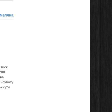
меляна
 тиск
:00
тва
В суботу
ахнути