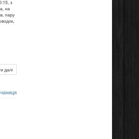
:15, з
а, на
в, пару
оводок,
и далі
чаниця