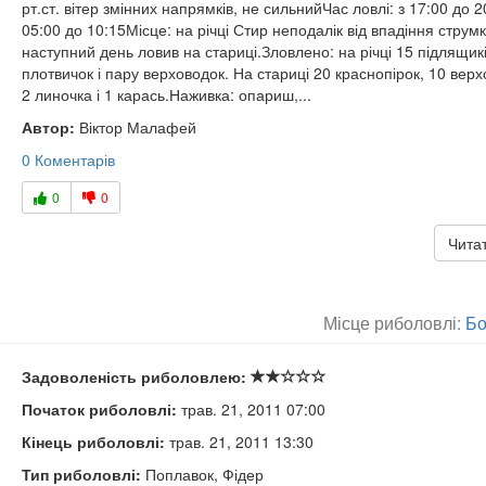
рт.ст. вітер змінних напрямків, не сильнийЧас ловлі: з 17:00 до 20
05:00 до 10:15Місце: на річці Стир неподалік від впадіння струмк
наступний день ловив на стариці.Зловлено: на річці 15 підлящикі
плотвичок і пару верховодок. На стариці 20 краснопірок, 10 верх
2 линочка і 1 карась.Наживка: опариш,...
Автор:
Віктор Малафей
0 Коментарів
0
0
Читат
Місце риболовлі:
Бо
Задоволеність риболовлею:
Початок риболовлі:
трав. 21, 2011 07:00
Кінець риболовлі:
трав. 21, 2011 13:30
Тип риболовлі:
Поплавок, Фідер