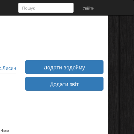
Увійти
Додати водойму
с.Лисин
Додати звіт
744мм