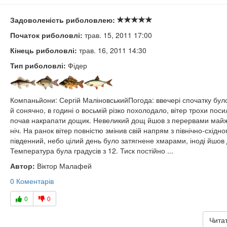
Задоволеність риболовлею:
Початок риболовлі:
трав. 15, 2011 17:00
Кінець риболовлі:
трав. 16, 2011 14:30
Тип риболовлі:
Фідер
Компаньйони: Сергій МаліновськийПогода: ввечері спочатку бул
й сонячно, в годині о восьмій різко похолодало, вітер трохи поси
почав накрапати дощик. Невеликий дощ йшов з перервами май
ніч. На ранок вітер повністю змінив свій напрям з північно-східно
південний, небо цілий день було затягнене хмарами, іноді йшов
Температура була градусів з 12. Тиск постійно ...
Автор:
Віктор Малафей
0 Коментарів
0
0
Читат