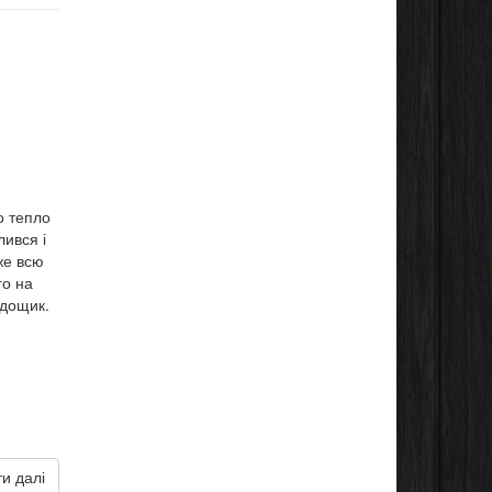
о тепло
лився і
же всю
го на
 дощик.
и далі