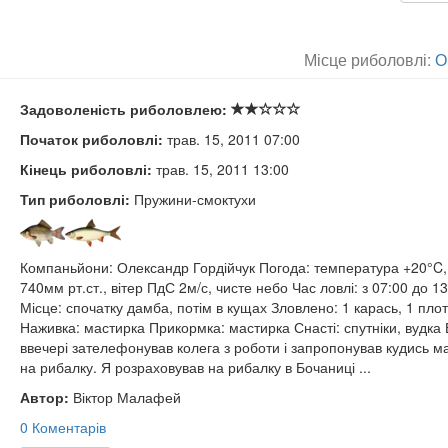
Місце риболовлі:
О
Задоволеність риболовлею:
Початок риболовлі:
трав. 15, 2011 07:00
Кінець риболовлі:
трав. 15, 2011 13:00
Тип риболовлі:
Пружини-смоктухи
Компаньйони: Олександр Гордійчук Погода: температура +20°C,
740мм рт.ст., вітер ПдС 2м/с, чисте небо Час ловлі: з 07:00 до 13
Місце: спочатку дамба, потім в кущах Зловлено: 1 карась, 1 пло
Наживка: мастирка Прикормка: мастирка Снасті: спутніки, вудка 
ввечері зателефонував колега з роботи і запропонував кудись м
на рибалку. Я розраховував на рибалку в Бочаниці ...
Автор:
Віктор Малафей
0 Коментарів