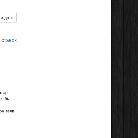
и далі
 ставок
ітер
ь білі
он взяв
я