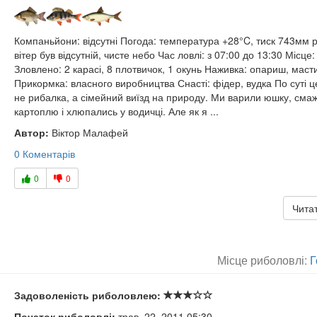
Компаньйони: відсутні Погода: температура +28°C, тиск 743мм рт
вітер був відсутній, чисте небо Час ловлі: з 07:00 до 13:30 Місце
Зловлено: 2 карасі, 8 плотвичок, 1 окунь Наживка: опариш, маст
Прикормка: власного виробництва Снасті: фідер, вудка По суті ц
не рибалка, а сімейний виїзд на природу. Ми варили юшку, сма
картоплю і хлюпались у водичці. Але як я ...
Автор:
Віктор Малафей
0 Коментарів
0
0
Читат
Місце риболовлі:
Г
Задоволеність риболовлею:
Початок риболовлі:
трав. 22, 2011 05:30