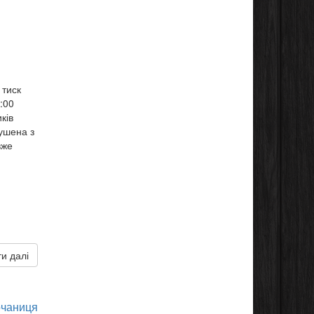
 тиск
:00
ків
ушена з
вже
и далі
чаниця