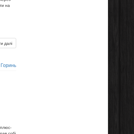
ти на
и далі
 Горинь
 плюс-
рав собі