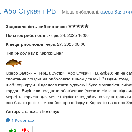
 Або Стукач і РВ.
Місце риболовлі:
озеро Заярки (
Задоволеність риболовлею:
Початок риболовлі:
черв. 24, 2025 16:00
Кінець риболовлі:
черв. 27, 2025 08:00
Тип риболовлі:
Карпфішинг
Озеро Заярки – Перша Зустріч. Або Стукач і РВ. &nbsp; Чи не са
спонтанна поїздка на риболовлю в цьому сезоні. Завдяки тому,
що&nbsp;дружині вдалося взяти відпуску і була можливість виїзд
кордон. Вирішили поєднати обов’язкове (звозити сім’ю на відпоч
море) та корисне для мене (відвідати водойму на яку потрапити 
вже багато років) – мова йде про поїздку в Хорватію на озеро Зая
Автор:
Станіслав Белощук
1 Коментар
2
0