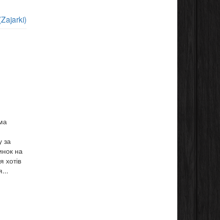
Zajarki)
ма
у за
инок на
я хотів
...