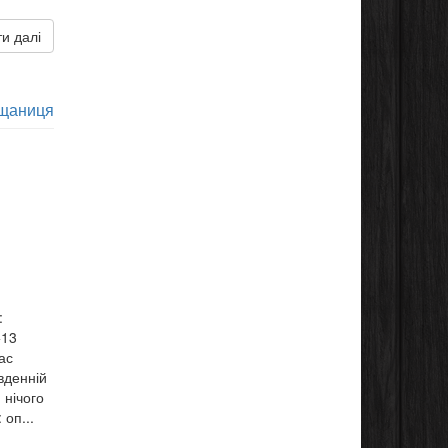
и далі
щаниця
:
+13
ас
вденній
 нічого
 оп...