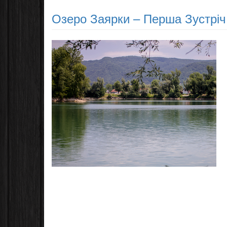
Озеро Заярки – Перша Зустріч.