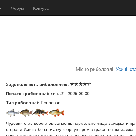
Форум
Конкурс
Місце риболовлі:
Усичі, ста
Задоволеність риболовлею:
Початок риболовлі:
лип. 21, 2025 00:00
Тип риболовлі:
Поплавок
Чудовий став дорога більш менш нормально якщо заїжджати пря
сторони Усичів, бо спочатку звернув прям з траси то там майже
нереально проїхати одне болото але якщо проїхати трішки далі 