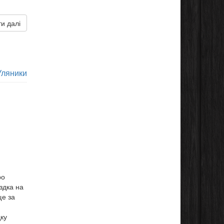
и далі
Уляники
ро
здка на
ще за
дку