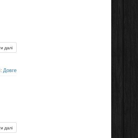
и далі
і:
Довге
и далі