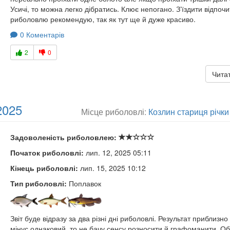
Усичі, то можна легко дібратись. Клює непогано. Зʼїздити відпочи
риболовлю рекомендую, так як тут ще й дуже красиво.
0 Коментарів
2
0
Читат
2025
Місце риболовлі:
Козлин стариця річки
Задоволеність риболовлею:
Початок риболовлі:
лип. 12, 2025 05:11
Кінець риболовлі:
лип. 15, 2025 10:12
Тип риболовлі:
Поплавок
Звіт буде відразу за два різні дні риболовлі. Результат приблизно
мінус однаковий, то не бачу сенсу розносити й графоманити. Об