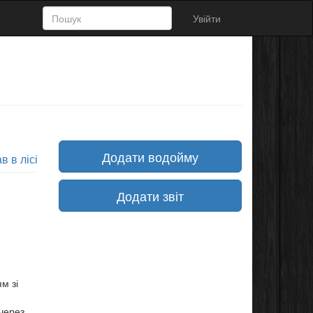
Увійти
Додати водойму
в в лісі
Додати звіт
м зі
через