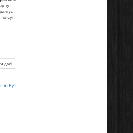
ер тут
арантує
 по-суті
и далі
сів Кут