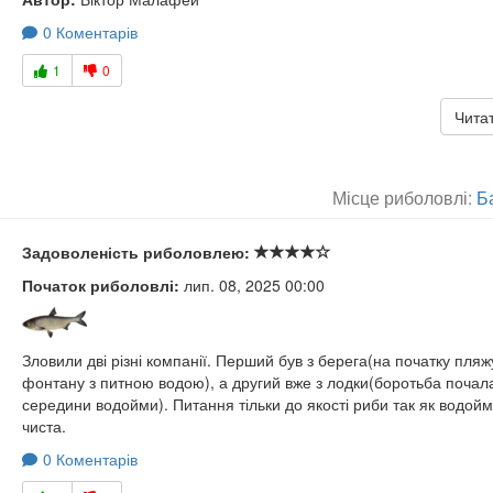
0 Коментарів
1
0
Читат
Місце риболовлі:
Ба
Задоволеність риболовлею:
Початок риболовлі:
лип. 08, 2025 00:00
Зловили дві різні компанії. Перший був з берега(на початку пляж
фонтану з питною водою), а другий вже з лодки(боротьба почал
середини водойми). Питання тільки до якості риби так як водойм
чиста.
0 Коментарів