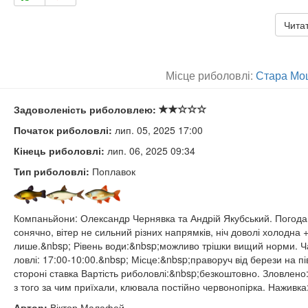
Читат
Місце риболовлі:
Стара Мо
Задоволеність риболовлею:
Початок риболовлі:
лип. 05, 2025 17:00
Кінець риболовлі:
лип. 06, 2025 09:34
Тип риболовлі:
Поплавок
Компаньйони: Олександр Чернявка та Андрій Якубський. Погода
сонячно, вітер не сильний різних напрямків, ніч доволі холодна 
лише.&nbsp; Рівень води:&nbsp;можливо трішки вищий норми. Ч
ловлі: 17:00-10:00.&nbsp; Місце:&nbsp;праворуч від берези на пі
стороні ставка Вартість риболовлі:&nbsp;безкоштовно. Зловлено:
з того за чим приїхали, клювала постійно червонопірка. Наживка:
Автор:
Віктор Малафей