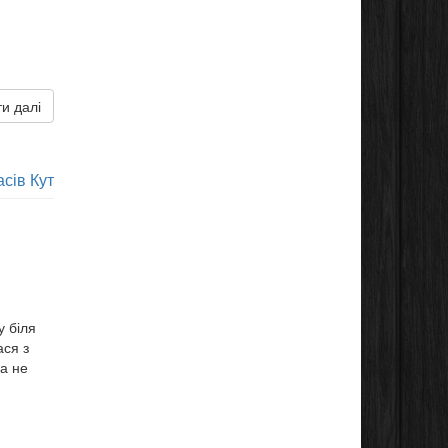
и далі
сів Кут
у біля
ася з
а не