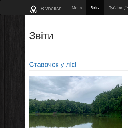
Rivnefish
Мапа
Звіти
Публікації
Звіти
Ставочок у лісі