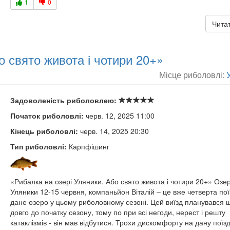
1
0
Читат
о свято живота і чотири 20+»
Місце риболовлі:
Задоволеність риболовлею:
Початок риболовлі:
черв. 12, 2025 11:00
Кінець риболовлі:
черв. 14, 2025 20:30
Тип риболовлі:
Карпфішинг
«Рибалка на озері Уляники. Або свято живота і чотири 20+» Озе
Уляники 12-15 червня, компаньйон Віталій – це вже четверта пої
дане озеро у цьому риболовному сезоні. Цей виїзд планувався 
довго до початку сезону, тому по при всі негоди, нерест і решту
катаклізмів - він мав відбутися. Трохи дискомфорту на дану поїз