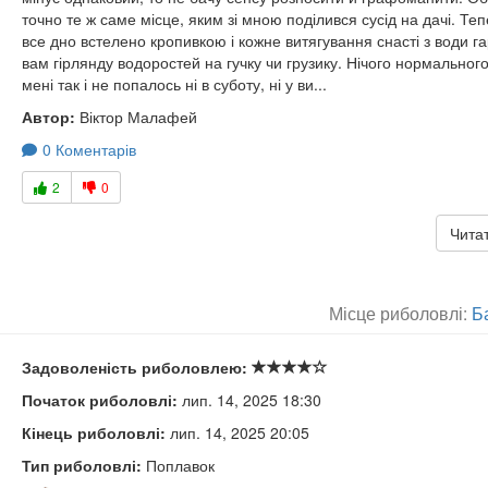
точно те ж саме місце, яким зі мною поділився сусід на дачі. Теп
все дно встелено кропивкою і кожне витягування снасті з води г
вам гірлянду водоростей на гучку чи грузику. Нічого нормального
мені так і не попалось ні в суботу, ні у ви...
Автор:
Віктор Малафей
0 Коментарів
2
0
Читат
Місце риболовлі:
Ба
Задоволеність риболовлею:
Початок риболовлі:
лип. 14, 2025 18:30
Кінець риболовлі:
лип. 14, 2025 20:05
Тип риболовлі:
Поплавок