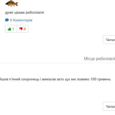
дуже цікава риболовля
0 Коментарів
1
0
Читат
Місце риболовл
дійшов пʼяний охоронець і вимагав зато що ми ловимо 100 гривень
Читат