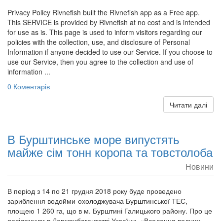
Privacy Policy Rivnefish built the Rivnefish app as a Free app.
This SERVICE is provided by Rivnefish at no cost and is intended
for use as is. This page is used to inform visitors regarding our
policies with the collection, use, and disclosure of Personal
Information if anyone decided to use our Service. If you choose to
use our Service, then you agree to the collection and use of
information ...
0 Коментарів
Читати далі
В Бурштинське море випустять
майже сім тонн коропа та товстолоба
Новини
В період з 14 по 21 грудня 2018 року буде проведено
зариблення водойми-охолоджувача Бурштинської ТЕС,
площею 1 260 га, що в м. Бурштині Галицького району. Про це
повідомили в Держрибагентстві України. «Вселення водних