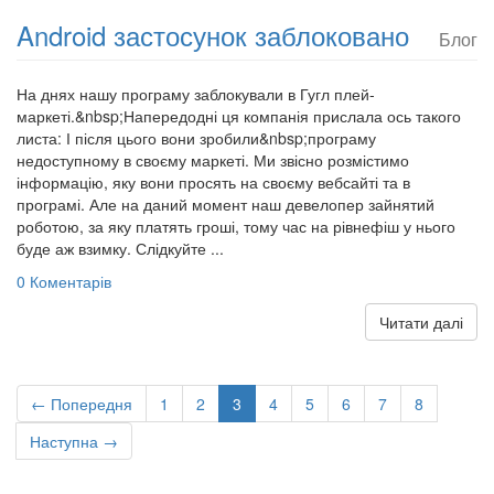
Android застосунок заблоковано
Блог
На днях нашу програму заблокували в Гугл плей-
маркеті.&nbsp;Напередодні ця компанія прислала ось такого
листа: І після цього вони зробили&nbsp;програму
недоступному в своєму маркеті. Ми звісно розмістимо
інформацію, яку вони просять на своєму вебсайті та в
програмі. Але на даний момент наш девелопер зайнятий
роботою, за яку платять гроші, тому час на рівнефіш у нього
буде аж взимку. Слідкуйте ...
0 Коментарів
Читати далі
← Попередня
1
2
3
4
5
6
7
8
Наступна →