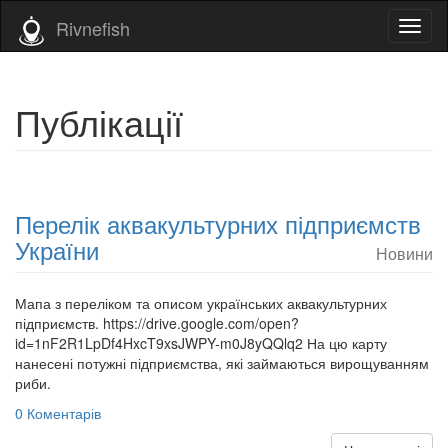
Rivnefish
Toggl
naviga
Публікації
Перелік аквакультурних підприємств
України
Новини
Мапа з переліком та описом українських аквакультурних
підприємств. https://drive.google.com/open?
id=1nF2R1LpDf4HxcT9xsJWPY-m0J8yQQlq2 На цю карту
нанесені потужні підприємства, які займаються вирощуванням
риби.
0 Коментарів