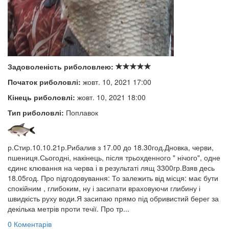
Задоволеність риболовлею:
Початок риболовлі:
жовт. 10, 2021 17:00
Кінець риболовлі:
жовт. 10, 2021 18:00
Тип риболовлі:
Поплавок
р.Стир.10.10.21р.Рибалив з 17.00 до 18.30год.Дновка, черви,
пшениця.Сьогодні, накінець, після трьохденного " нічого", одне
єдинє клювання на черва і в результаті лящ 3300гр.Взяв десь
18.05год. Про підгодовування: То залежить від місця: має бути
спокійним , глибоким, ну і засипати враховуючи глибину і
швидкість руху води.Я засипаю прямо під обривистий берег за
декілька метрів проти течії. Про тр...
0 Коментарів