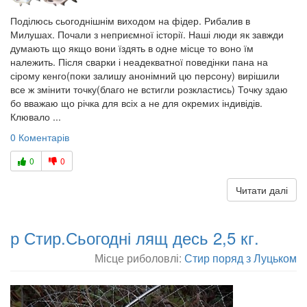
Поділюсь сьогоднішнім виходом на фідер. Рибалив в
Милушах. Почали з неприємної історії. Наші люди як завжди
думають що якщо вони їздять в одне місце то воно їм
належить. Після сварки і неадекватної поведінки пана на
сірому кенго(поки залишу анонімний цю персону) вирішили
все ж змінити точку(благо не встигли розкластись) Точку здаю
бо вважаю що річка для всіх а не для окремих індивідів.
Клювало ...
0 Коментарів
0
0
Читати далі
р Стир.Сьогодні лящ десь 2,5 кг.
Місце риболовлі:
Стир поряд з Луцьком