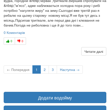
вудка, городній &nbsp;червак ,тритікале.Вирішив спробувати на
&nbsp;"м'ясо", адже наближається холодна пора року і рибі
потрібно "нагуляти жиру" на зиму.Сьогодні вже третій раз я
рибалю на цьому старому- новому місці.Я не був тут десь з
місяць.Підсипав тритікале, але перші два дні і клювання не
бачив.Погода не риболовна і ще й до того повн...
0 Коментарів
0
0
Читати далі
← Попередня
1
2
3
Наступна →
Додати водойму