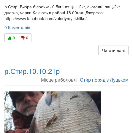
р.Стир. Вчора білоочка- 0.5кг і лящ- 1,2кг, сьогодні лящ-2кг.,
дновка, черви.Клюють в районі 18.00год. Джерело:
https://www.facebook.com/volodymyr.khilko/
0 Коментарів
0
0
Читати далі
р.Стир.10.10.21р
Місце риболовлі:
Стир поряд з Луцьком