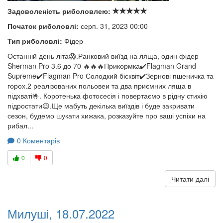
Задоволеність риболовлею:
Початок риболовлі:
серп. 31, 2023 00:00
Тип риболовлі:
Фідер
Останній день літа😱.Ранковий виїзд на ляща, один фідер
Sherman Pro 3.6 до 70 🔥🔥🔥Прикормка✔️Flagman Grand
Supreme✔️Flagman Pro Солодкий бісквіт✔️Зернові пшеничка та
горох.2 реалізованих польовеи та два приємних ляща в
підхваті🤟. Коротенька фотосесія і повертаємо в рідну стихію
підростати😉.Ще мабуть декілька виїздів і буде закривати
сезон, будемо шукати хижака, розказуйте про ваші успіхи на
рибал...
0 Коментарів
0
0
Читати далі
Милуші, 18.07.2022