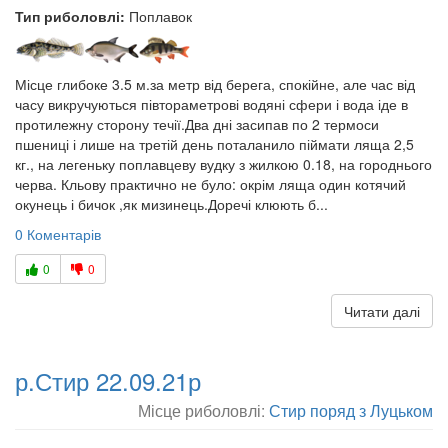
Тип риболовлі:
Поплавок
Місце глибоке 3.5 м.за метр від берега, спокійне, але час від
часу викручуються півтораметрові водяні сфери і вода іде в
протилежну сторону течії.Два дні засипав по 2 термоси
пшениці і лише на третій день поталанило піймати ляща 2,5
кг., на легеньку поплавцеву вудку з жилкою 0.18, на городнього
черва. Кльову практично не було: окрім ляща один котячий
окунець і бичок ,як мизинець.Доречі клюють б...
0 Коментарів
0
0
Читати далі
р.Стир 22.09.21р
Місце риболовлі:
Стир поряд з Луцьком