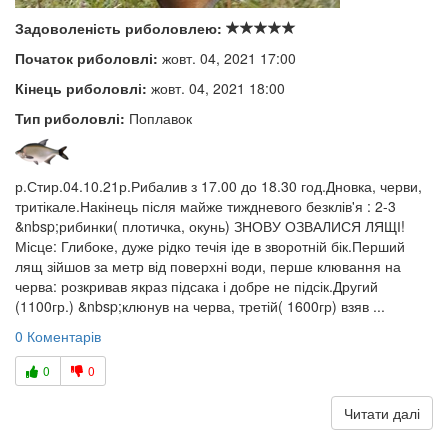
Задоволеність риболовлею:
Початок риболовлі:
жовт. 04, 2021 17:00
Кінець риболовлі:
жовт. 04, 2021 18:00
Тип риболовлі:
Поплавок
р.Стир.04.10.21р.Рибалив з 17.00 до 18.30 год.Дновка, черви,
тритікале.Накінець після майже тиждневого безклів'я : 2-3
&nbsp;рибинки( плотичка, окунь) ЗНОВУ ОЗВАЛИСЯ ЛЯЩІ!
Місце: Глибоке, дуже рідко течія іде в зворотній бік.Перший
лящ зійшов за метр від поверхні води, перше клювання на
черва: розкривав якраз підсака і добре не підсік.Другий
(1100гр.) &nbsp;клюнув на черва, третій( 1600гр) взяв ...
0 Коментарів
0
0
Читати далі