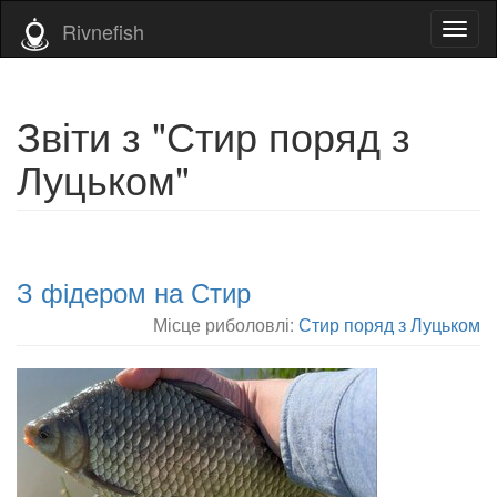
Rivnefish
Toggl
naviga
Звіти з "Стир поряд з
Луцьком"
З фідером на Стир
Місце риболовлі:
Стир поряд з Луцьком