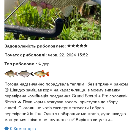
Задоволеність риболовлею:
Початок риболовлі:
черв. 22, 2024 15:52
Тип риболовлі:
Фідер
Погода надзвичайно порадувала теплим і без вітряним ранком
😍 Швидко замішав корм на карася-ляща, в моєму випадку
перевірена комбінація поєднання Grand Secret + Pro солодкий
бісквіт 🔥.Поки корм натягував вологу, приступив до збору
снасті. Сьогодні не хотів експериментувати і обрав
перевірений in-line. Один з найкращих монтажів, дуже швидко
монтується і нічого не плутається ✅.Вирішив вигуляти...
0 Коментарів