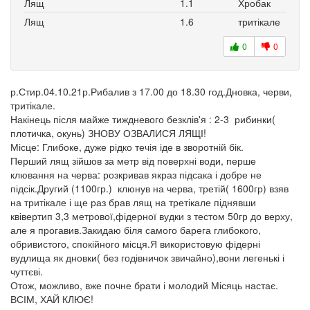
Лящ
1.1
Хробак
Лящ
1.6
тритікале
0
0
р.Стир.04.10.21р.Рибалив з 17.00 до 18.30 год.Дновка, черви,
тритікале.
Накінець після майже тиждневого безклів'я : 2-3 рибинки(
плотичка, окунь) ЗНОВУ ОЗВАЛИСЯ ЛЯЩІ!
Місце: Глибоке, дуже рідко течія іде в зворотній бік.
Перший лящ зійшов за метр від поверхні води, перше
клювання на черва: розкривав якраз підсака і добре не
підсік.Другий (1100гр.) клюнув на черва, третій( 1600гр) взяв
на тритікале і ще раз брав лящ на третікале піднявши
квівертип 3,3 метрової,фідерної вудки з тестом 50гр до верху,
але я прогавив.Закидаю біля самого барега глибокого,
обривистого, спокійного місця.Я використовую фідерні
вудлища як дновки( без годівничок звичайно),вони легенькі і
чуттєві.
Отож, можливо, вже почне брати і молодий Місяць настає.
ВСІМ, ХАЙ КЛЮЄ!