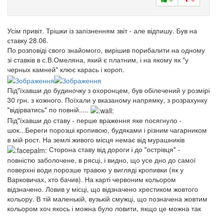
Усім привіт. Трішки із запізненням звіт - але відпишу. Був на
ставку 28.06.
По розповіді свого знайомого, вирішив порибалити на одному
зі ставків в с.В.Омеляна, який є платним, і на якому як "у
черных камней" клює карась і короп.
Під"їхавши до будиночку з охоронцем, був обілечений у розмірі
30 грн. з кожного. Поїхали у вказаному напрямку, з розрахунку
"відірватись" по повній.....
Під"їхавши до ставу - перше враження яке посягнуло -
шок...Береги порозші кропивою, будяками і різним чагарником
в мій рост. На землі живого місця немає від мурашників
Сторона ставу від дороги і до "острівця" -
повністю заболочене, в рясці, і видно, що усе дно до самої
поверхні води порозше травою у вигляді кропивки (як у
Варковичах, хто бачив). На карті червоним кольором
відзначено. Ловив у місці, що відзначено хрестиком жовтого
кольору. В тій маленькій, вузькій смужці, що позначена жовтим
кольором хоч якось і можна було ловити, якщо це можна так