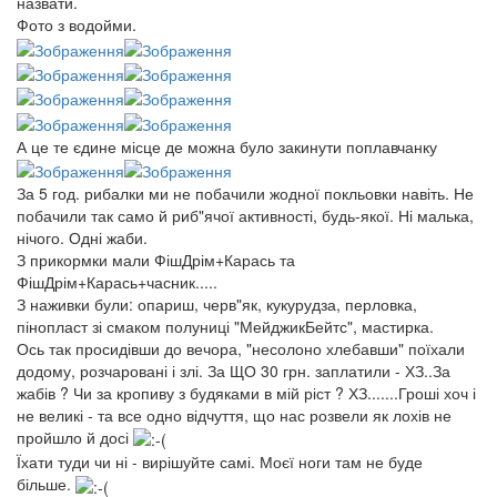
назвати.
Фото з водойми.
А це те єдине місце де можна було закинути поплавчанку
За 5 год. рибалки ми не побачили жодної покльовки навіть. Не
побачили так само й риб"ячої активності, будь-якої. Ні малька,
нічого. Одні жаби.
З прикормки мали ФішДрім+Карась та
ФішДрім+Карась+часник.....
З наживки були: опариш, черв"як, кукурудза, перловка,
пінопласт зі смаком полуниці "МейджикБейтс", мастирка.
Ось так просидівши до вечора, "несолоно хлебавши" поїхали
додому, розчаровані і злі. За ЩО 30 грн. заплатили - ХЗ..За
жабів ? Чи за кропиву з будяками в мій ріст ? ХЗ.......Гроші хоч і
не великі - та все одно відчуття, що нас розвели як лохів не
пройшло й досі
Їхати туди чи ні - вирішуйте самі. Моєї ноги там не буде
більше.