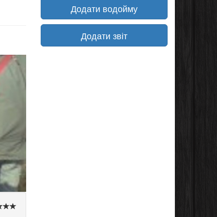
Додати водойму
Додати звіт