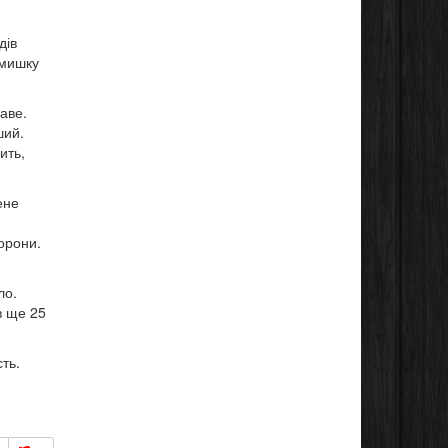
дів
рмишку
аве.
ший.
ить,
ене
хорони.
ло.
в ще 25
ть.