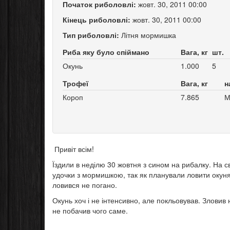
Початок риболовлі:
жовт. 30, 2011 00:00
Кінець риболовлі:
жовт. 30, 2011 00:00
Тип риболовлі:
Літня мормишка
Риба яку було спіймано
Вага, кг
шт.
Окунь
1.000
5
Трофеї
Вага, кг
н
Короп
7.865
М
Привіт всім!
Їздили в неділю 30 жовтня з сином на рибалку. На с
удочки з мормишкою, так як планували ловити окуня 
ловився не погано.
Окунь хоч і не інтенсивно, але покльовував. Зловив н
не побачив чого саме.