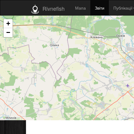
Rivnefish
Мапа
Звіти
Публікації
+
−