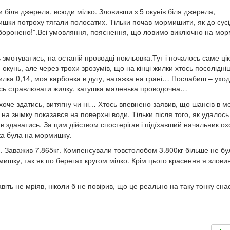
 біля джерела, всюди мілко. Зловивши з 5 окунів біля джерела,
ишки потроху тягали полосатих. Тільки почав мормишити, як до сусі
заборонено!”.Всі умовляння, пояснення, що ловимо виключно на мо
 змотуватись, на останій проводці покльовка.Тут і почалось саме цік
окунь, але через трохи зрозумів, що на кінці жилки хтось посолідні
илка 0,14, моя карбонка в дугу, натяжка на грані… Послабиш – уход
ось стравлювати жилку, катушка маленька проводочна…
е хоче здатись, витягну чи ні… Хтось впевнено заявив, що шансів в м
 на знімку показався на поверхні води. Тільки після того, як удалось
ав здаватись. За цим дійством спостерігав і підїхавший начальник о
вка була на мормишку.
. Заважив 7.865кг. Компенсували товстолобом 3.800кг більше не бу
шку, так як по берегах кругом мілко. Крім цього красення я злови
ть не мріяв, ніколи б не повірив, що це реально на таку тонку снас