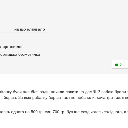
на що клювало
а що взяло
ормишка безмотилка
0
вітанку були вже біля води, почали ловити на дамбі. З собою брали 
і йорша. За всю рибалку йорша так і не побачили, хоча три тижні д
авіть одного на 500 гр. син 700 гр. був ще сход чогось солідного, а