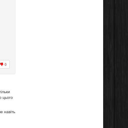
0
тільки
о цього
ле навіть