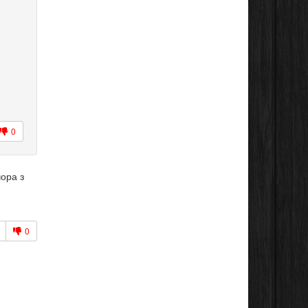
0
чора з
0