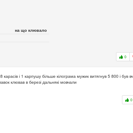
на що клювало
0
8 карасів і 1 карпушу більше кілограма мужик витягнув 5 800 і був в
лавок клював в березі дальнякі мовчали
0