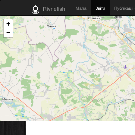
Rivnefish
Мапа
Звіти
Публікації
+
−