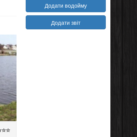
Додати водойму
Додати звіт