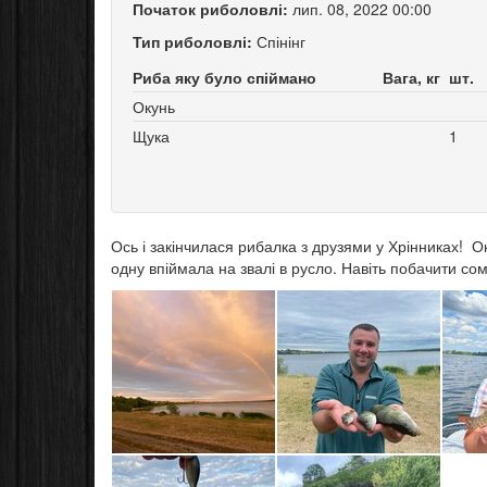
Початок риболовлі:
лип. 08, 2022 00:00
Тип риболовлі:
Спінінг
Риба яку було спіймано
Вага, кг
шт.
Окунь
Щука
1
Ось і закінчилася рибалка з друзями у Хрінниках! О
одну впіймала на звалі в русло. Навіть побачити сом