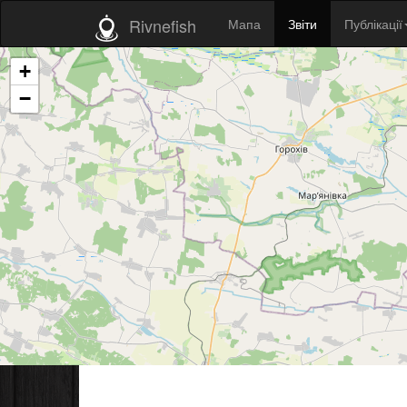
Rivnefish
Мапа
Звіти
Публікації
+
−