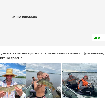
на що клювало
0
кунь клює і можна відловитися, якщо знайти стоянку. Щука мовчить,
ика на тролінг