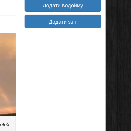
Додати водойму
Додати звіт