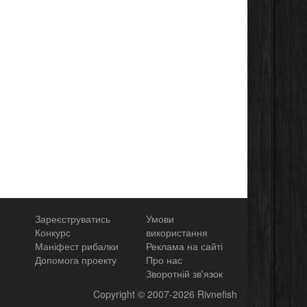
Зареєструватись
Умови
Конкурс
використання
Маніфест рибалки
Реклама на сайті
Допомога проекту
Про нас
Зворотній зв'язок
Copyright
© 2007-2026
Rivnefish