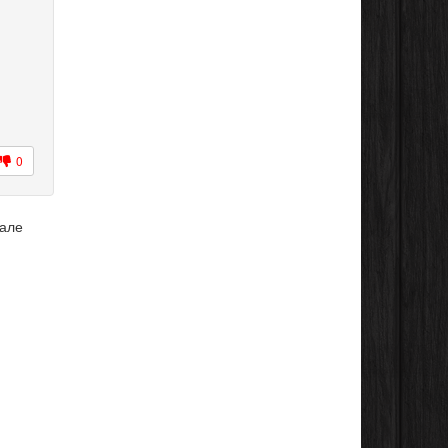
0
 але