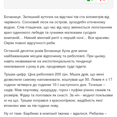
Бочаниця. Затишний куточок на відстані пів ста кілометрів від
чарівного. Сосновий лісок на острові, зусюдибіч оточеному
водою. Спів пташечок, що час від часу змінюється лопотанням
крил одинокого лебедя та гучними матюками сусідніх
компаній… Ніжний жіночий регіт о першій ночі… Все красиво.
Окрім повної відсутності риби.
Останній десяток років Бочаниця була для мене
найбажанішим місцем відпочинку та риболовлі. При цьому,
навіть незважаючи на експотенціальність тенденції
неклювання з року в рік, продовжую туди їздити.
Трішки цифр. Ціна риболовлі 200 грн. Мішок дрів, що мені
дозволили самому наповнювати, коштував ще 50. Ловив я з 17
години четверга до годинки 10-ї наступного дня. Точніше –
сидів. Мав перловку, кукурудзу, горох і пуфіки різних смаків та
розмірів. Фідер та поплавок як снасті. За ніч - жодної покльовки
ні на що. Трішки погрався з краснопіркою, жадібність якої
втомлює вже за пів години лову.
Ну от таке. Барбекю в компанії їжачка – вдалося. Рибалка –