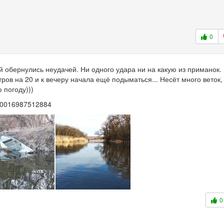
0
й обернулись неудачей. Ни одного удара ни на какую из приманок.
ров на 20 и к вечеру начала ещё подыматься... Несёт много веток,
 погоду)))
100016987512884
0