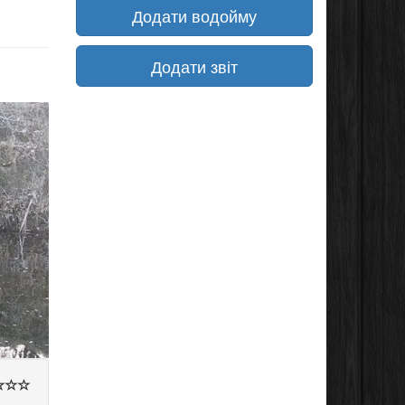
Додати водойму
Додати звіт