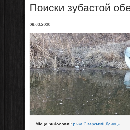
Поиски зубастой об
06.03.2020
Місце риболовлі:
річка Сіверський Донець