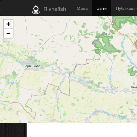
Rivnefish
Мапа
Звіти
Публікації
+
−