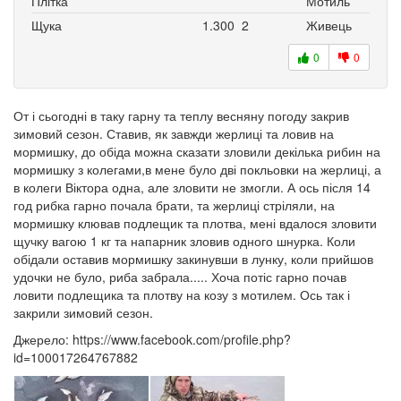
Плітка
Мотиль
Щука
1.300
2
Живець
0
0
От і сьогодні в таку гарну та теплу весняну погоду закрив
зимовий сезон. Ставив, як завжди жерлиці та ловив на
мормишку, до обіда можна сказати зловили декілька рибин на
мормишку з колегами,в мене було дві покльовки на жерлиці, а
в колеги Віктора одна, але зловити не змогли. А ось після 14
год рибка гарно почала брати, та жерлиці стріляли, на
мормишку клював подлещик та плотва, мені вдалося зловити
щучку вагою 1 кг та напарник зловив одного шнурка. Коли
обідали оставив мормишку закинувши в лунку, коли прийшов
удочки не було, риба забрала..... Хоча потіс гарно почав
ловити подлещика та плотву на козу з мотилем. Ось так і
закрили зимовий сезон.
Джерело: https://www.facebook.com/profile.php?
id=100017264767882