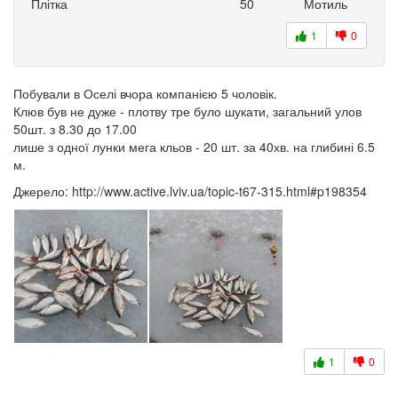
Плітка
50
Мотиль
1
0
Побували в Оселі вчора компанією 5 чоловік.
Клюв був не дуже - плотву тре було шукати, загальний улов
50шт. з 8.30 до 17.00
лише з одної лунки мега кльов - 20 шт. за 40хв. на глибині 6.5
м.
Джерело: http://www.active.lviv.ua/topic-t67-315.html#p198354
1
0