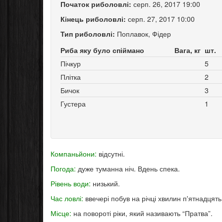
Початок риболовлі:
серп. 26, 2017 19:00
Кінець риболовлі:
серп. 27, 2017 10:00
Тип риболовлі:
Поплавок, Фідер
Риба яку було спіймано
Вага, кг
шт.
Пічкур
5
Плітка
2
Бичок
3
Густера
1
Компаньйони:
відсутні.
Погода:
дуже туманна ніч. Вдень спека.
Рівень води:
низький.
Час ловлі:
ввечері побув на річці хвилин п'ятнадцять
Місце:
на повороті ріки, який називають “Пратва”.