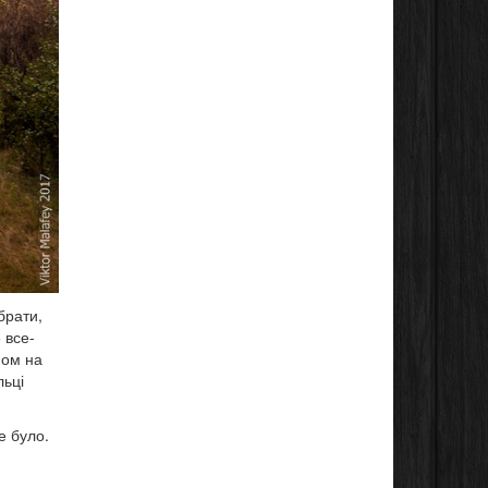
брати,
 все-
ном на
льці
е було.