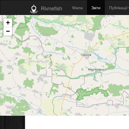
Rivnefish
Мапа
Звіти
Публікації
+
−