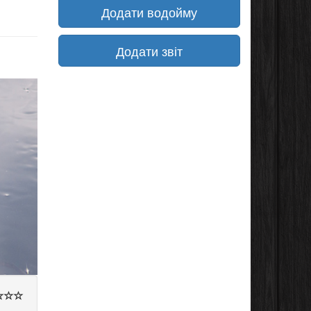
Додати водойму
Додати звіт