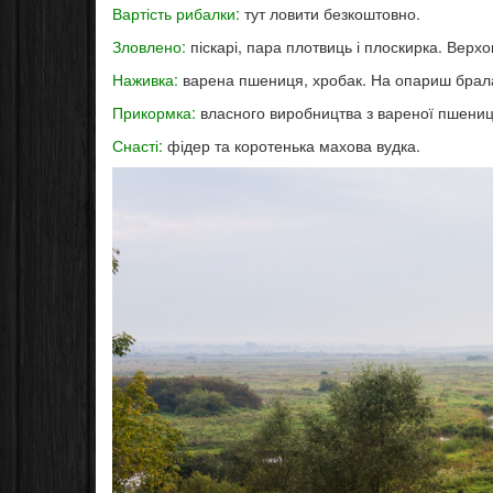
Вартість рибалки:
тут ловити безкоштовно.
Зловлено:
піскарі, пара плотвиць і плоскирка. Верхов
Наживка:
варена пшениця, хробак. На опариш брала
Прикормка:
власного виробництва з вареної пшениц
Снасті:
фідер та коротенька махова вудка.