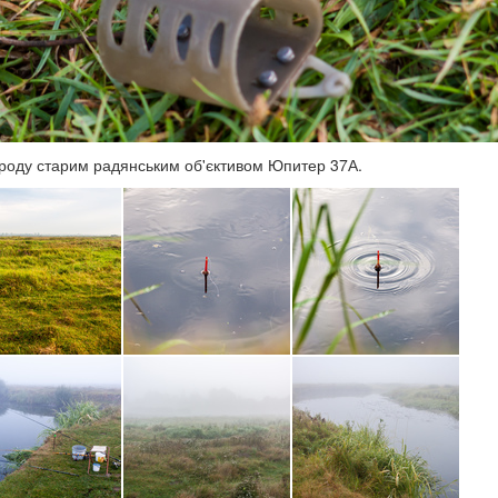
роду старим радянським об'єктивом Юпитер 37А.