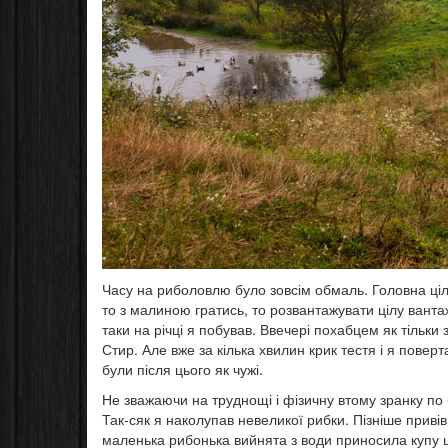
Часу на риболовлю було зовсім обмаль. Головна ціл
то з малиною гратись, то розвантажувати цілу вантаж
таки на річці я побував. Ввечері похабцем як тільк
Стир. Але вже за кілька хвилин крик тестя і я пове
були після цього як чужі.
Не зважаючи на труднощі і фізичну втому зранку по б
Так-сяк я наколупав невеликої рибки. Пізніше привів
маленька рибонька вийнята з води приносила купу 