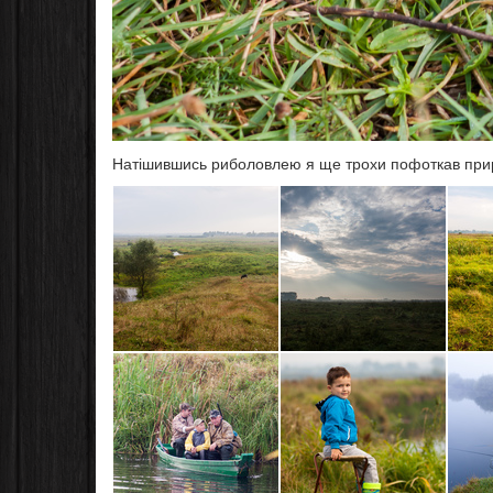
Натішившись риболовлею я ще трохи пофоткав при