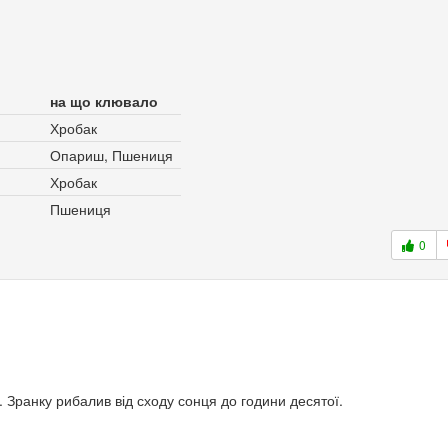
на що клювало
Хробак
Опариш, Пшениця
Хробак
Пшениця
0
. Зранку рибалив від сходу сонця до години десятої.