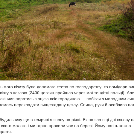
ь мого візиту була допомога тестю по господарству: то помідори ви
івку з цеглою (2400 цеглин пройшло через мої тендітні пальці). Але
и закінчив поратись з оцією всіє городиною — побігли з молодшим си
ртаємось перекладати вищезгадану цеглу. Спина, руки й особливо па
удильнику ще в темряві я знову на річці. Як на зло в ці дні кльову н
 свого малого і ми гарно провели час на березі. Йому навіть кожна
щастя.