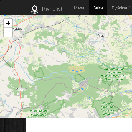
Rivnefish
Мапа
Звіти
Публікації
+
−