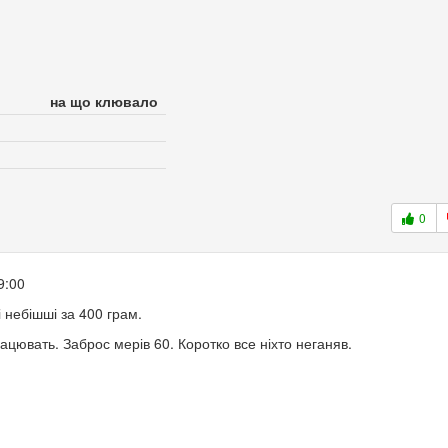
на що клювало
0
9:00
і небішші за 400 грам.
цювать. Заброс мерів 60. Коротко все ніхто неганяв.