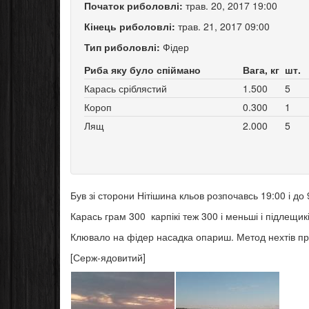
Початок риболовлі:
трав. 20, 2017 19:00
Кінець риболовлі:
трав. 21, 2017 09:00
Тип риболовлі:
Фідер
Риба яку було спіймано
Вага, кг
шт.
Карась сріблястий
1.500
5
Короп
0.300
1
Лящ
2.000
5
Був зі сторони Нітішина кльов розпочавсь 19:00 і до 
Карась грам 300 карпікі теж 300 і меньші і підлещик
Клювало на фідер насадка опариш. Метод нехтів пра
[Серж-ядовитий]