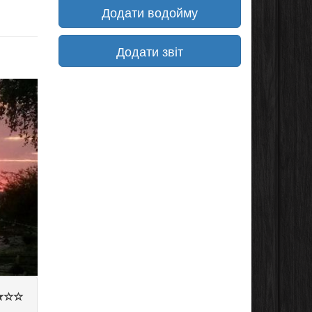
Додати водойму
Додати звіт