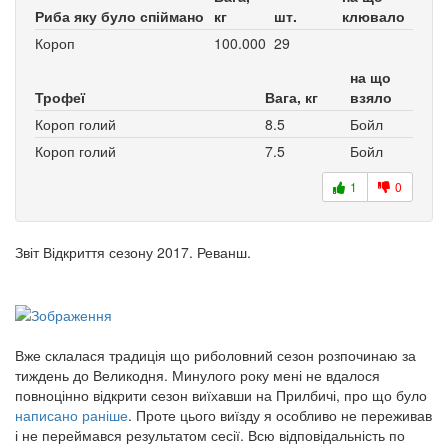
Риба яку було спіймано
кг
шт.
клювало
Короп
100.000
29
на що
Трофеї
Вага, кг
взяло
Короп голий
8.5
Бойл
Короп голий
7.5
Бойл
1
0
Звіт Відкриття сезону 2017. Реванш.
Вже склалася традиція що риболовний сезон розпочинаю за
тиждень до Великодня. Минулого року мені не вдалося
повноцінно відкрити сезон виїхавши на Прилбичі, про що було
написано раніше
. Проте цього виїзду я особливо не переживав
і не переймався результатом сесії. Всю відповідальність по