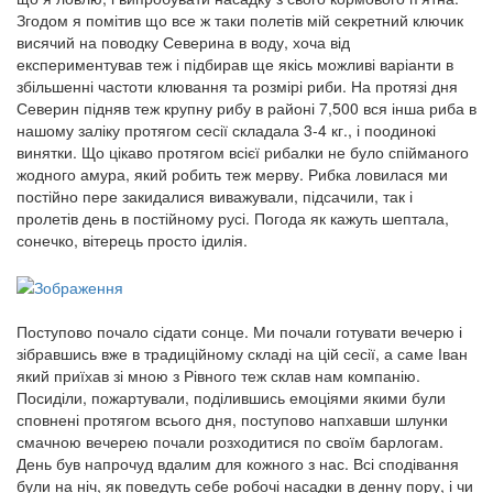
Згодом я помітив що все ж таки полетів мій секретний ключик
висячий на поводку Северина в воду, хоча від
експериментував теж і підбирав ще якісь можливі варіанти в
збільшенні частоти клювання та розмірі риби. На протязі дня
Северин підняв теж крупну рибу в районі 7,500 вся інша риба в
нашому заліку протягом сесії складала 3-4 кг., і поодинокі
винятки. Що цікаво протягом всієї рибалки не було спійманого
жодного амура, який робить теж мерву. Рибка ловилася ми
постійно пере закидалися виважували, підсачили, так і
пролетів день в постійному русі. Погода як кажуть шептала,
сонечко, вітерець просто ідилія.
Поступово почало сідати сонце. Ми почали готувати вечерю і
зібравшись вже в традиційному складі на цій сесії, а саме Іван
який приїхав зі мною з Рівного теж склав нам компанію.
Посиділи, пожартували, поділившись емоціями якими були
сповнені протягом всього дня, поступово напхавши шлунки
смачною вечерею почали розходитися по своїм барлогам.
День був напрочуд вдалим для кожного з нас. Всі сподівання
були на ніч, як поведуть себе робочі насадки в денну пору, і чи