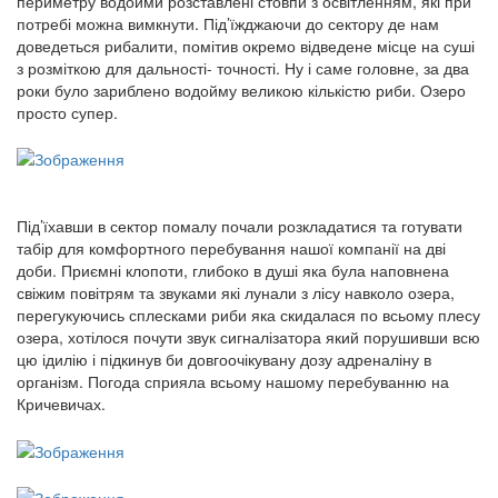
периметру водойми розставлені стовпи з освітленням, які при
потребі можна вимкнути. Під’їжджаючи до сектору де нам
доведеться рибалити, помітив окремо відведене місце на суші
з розміткою для дальності- точності. Ну і саме головне, за два
роки було зариблено водойму великою кількістю риби. Озеро
просто супер.
Під’їхавши в сектор помалу почали розкладатися та готувати
табір для комфортного перебування нашої компанії на дві
доби. Приємні клопоти, глибоко в душі яка була наповнена
свіжим повітрям та звуками які лунали з лісу навколо озера,
перегукуючись сплесками риби яка скидалася по всьому плесу
озера, хотілося почути звук сигналізатора який порушивши всю
цю ідилію і підкинув би довгоочікувану дозу адреналіну в
організм. Погода сприяла всьому нашому перебуванню на
Кричевичах.