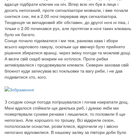
вдасця підібрати ключик на ніч. Вітер всю ніч був в лице і
досить непоганий, проте сигналізатори мовчали, і вже почали
снитися сни, які в 2.00 ночі перервав звук сигналізатора.
Тенденція чи випадковий збіг обставин, до другої ночі ні піка, і
тільки о 2.00 починався рух, але протягом в ночі таких клювань
було не багато.
Сонце почало підніматися і ми теж, ранкова кава і збори
всього карпового гамузу, оскільки ще ввечері було прийнято
рішення збиратися вранці, через зміну погоди та можливі дощі.
А везти свій скарб мокрим не хотілося. Проте рибки
активізувалися і продовжували клювати. Северин заховав свій
блокнот куди записував всі покльовки та вагу риби, і не дав
подивитися хто, кого.
З сходом сонця погода погіршувалася і почав накрапати дощ.
Мені вдалося спіймати ще декілька риб, і думаю якби ми
пожертвували сухими речами і лишилися, то половили б ще
непогано. Але хорошого по трошку. Всі відкрили сезон,
пополоскали оснастки, розім’ялися, відпочили ну і звісно
непогано відловилися. В нашому заліку за півтори доби було