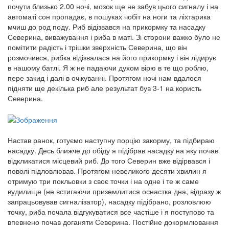
почути близько 2.00 ночі, мозок ще не забув цього сигналу і на
автоматі сон пропадає, в пошуках чобіт на ноги та ліхтарика
мчиш до род поду. Риб відізвався на прикормку та насадку
Северина, виважування і риба в маті. Зі сторони важко було не
помітити радість і трішки зверхність Северина, що він
розмочився, рибка відізвалася на його прикормку і він лідирує
в нашому батлі. Я ж не падаючи духом вірю в те що роблю,
пере закид і далі в очікуванні. Протягом ночі нам вдалося
підняти ще декілька риб але результат був 3-1 на користь
Северина.
Настав ранок, готуємо наступну порцію закорму, та підбираю
насадку. Десь ближче до обіду я підібрав насадку на яку почав
відкликатися місцевий риб. До того Северин вже відірвався і
поволі підловлював. Протягом невеликого десяти хвилин я
отримую три покльовки з своє точки і на одне і те ж саме
вудилище (не встигаючи приземлитися оснастка дна, відразу ж
запрацьовував сигналізатор), насадку підібрано, розловлюю
точку, риба почала відгукуватися все частіше і я поступово та
впевнено почав доганяти Северина. Постійне докормлювання