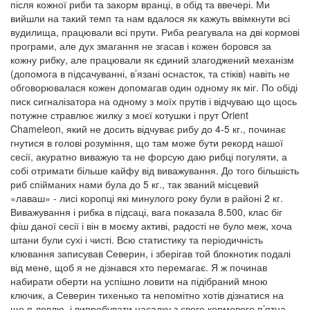
після кожної риби та закорм вранці, в обід та ввечері. Ми
вийшли на такий темп та нам вдалося як кажуть ввімкнути всі
вудилища, працювали всі прути. Риба реагувала на дві кормові
програми, але дух змагання не згасав і кожен боровся за
кожну рибку, але працювали як єдиний злагоджений механізм
(допомога в підсачуванні, в’язані оснасток, та стіків) навіть не
обговорювалася кожен допомагав один одному як міг. По обіді
писк сигналізатора на одному з моїх прутів і відчуваю що щось
потужне стравлює жилку з моєї котушки і прут Orient
Chameleon, який не досить відчуває рибу до 4-5 кг., починає
гнутися в голові розуміння, що там може бути рекорд нашої
сесії, акуратно виважую та не форсую даю рибці погуляти, а
собі отримати більше кайфу від виважування. До того більшість
риб спійманих нами була до 5 кг., так званий місцевий
«лаваш» - лисі коропці які минулого року були в районі 2 кг.
Виважування і рибка в підсаці, вага показала 8.500, клас біг
фіш даної сесії і він в моєму активі, радості не було меж, хоча
штани були сухі і чисті. Всю статистику та періодичність
клювання записував Северин, і зберігав той блокнотик подалі
від мене, щоб я не дізнався хто перемагає. Я ж починав
набирати оберти на успішно ловити на підібраний мною
ключик, а Северин тихенько та непомітно хотів дізнатися на
що я ловлю, і випробувати насадку з свого кормового п’ятна.