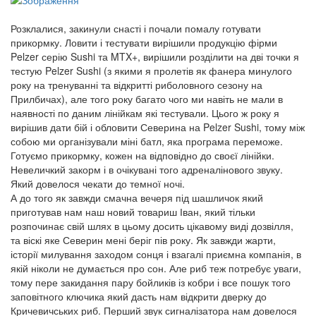
Розклалися, закинули снасті і почали помалу готувати
прикормку. Ловити і тестувати вирішили продукцію фірми
Pelzer серію Sushi та MTX+, вирішили розділити на дві точки я
тестую Pelzer Sushi (з якими я пролетів як фанера минулого
року на тренуванні та відкритті риболовного сезону на
Прилбичах), але того року багато чого ми навіть не мали в
наявності по даним лінійкам які тестували. Цього ж року я
вирішив дати бій і обловити Северина на Pelzer Sushi, тому між
собою ми організували міні батл, яка програма переможе.
Готуємо прикормку, кожен на відповідно до своєї лінійки.
Невеличкий закорм і в очікувані того адреналінового звуку.
Який довелося чекати до темної ночі.
А до того як завжди смачна вечеря під шашличок який
приготував нам наш новий товариш Іван, який тільки
розпочинає свій шлях в цьому досить цікавому виді дозвілля,
та віскі яке Северин мені беріг пів року. Як завжди жарти,
історії милування заходом сонця і взагалі приємна компанія, в
якій ніколи не думається про сон. Але риб теж потребує уваги,
тому пере закидання пару бойликів із кобри і все пошук того
заповітного ключика який дасть нам відкрити дверку до
Кричевичських риб. Перший звук сигналізатора нам довелося