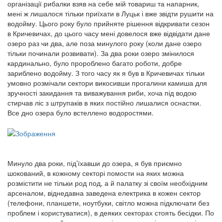
організації рибалки взяв на себе мій товариш та напарник,
мені ж лишалося тільки приїхати в Луцьк і вже звідти рушити на
водойму. Цього року було прийняте рішення відкривати сезон
в Кричевичах, до цього часу мені довелося вже відвідати дане
озеро раз чи два, але поза минулого року (коли дане озеро
тільки починали розвивати). За два роки озеро змінилося
кардинально, було пророблено багато роботи, добре
зариблено водойму. З того часу як я був в Кричевичах тільки
умовно розмічали сектори викосивши прогалини камиша для
зручності закидання та виважування риби, хоча під водою
стирчав ліс з штрупаків в яких постійно лишалися оснастки.
Все дно озера було встеллено водоростями.
Минуло два роки, під’їхавши до озера, я був приємно
шокований, в кожному секторі помости на яких можна
розмістити не тільки род под, а й палатку зі своїм необхідним
арсеналом, віднедавна заведена електрика в кожен сектор
(телефони, планшети, ноутбуки, світло можна підключати без
проблем і користуватися), в деяких секторах стоять бесідки. По