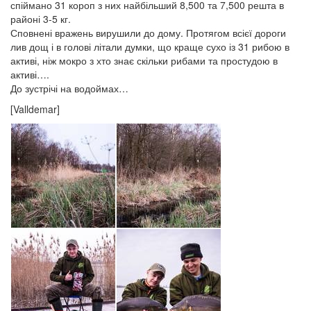
спіймано 31 короп з них найбільший 8,500 та 7,500 решта в
районі 3-5 кг.
Сповнені вражень вирушили до дому. Протягом всієї дороги
лив дощ і в голові літали думки, що краще сухо із 31 рибою в
активі, ніж мокро з хто знає скільки рибами та простудою в
активі….
До зустрічі на водоймах…
[Valldemar]