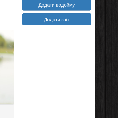
Додати водойму
Додати звіт