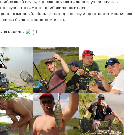
 прибрежный окунь, и редко поклевывала некрупная щучка .
го окуня, что заметно прибавило позитива.
просто отменный. Шашлычок под водочку и приятная компания все-
водичка была как парное молоко.
ыли выложены
):