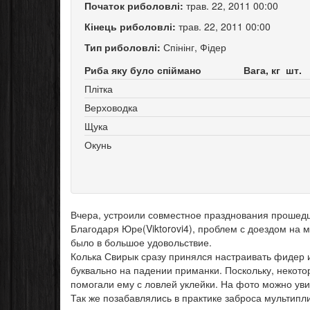
Початок риболовлі:
трав. 22, 2011 00:00
Кінець риболовлі:
трав. 22, 2011 00:00
Тип риболовлі:
Спінінг, Фідер
Риба яку було спіймано
Вага, кг
шт.
Плітка
Верховодка
Щука
Окунь
Вчера, устроили совместное празднования прошед
Благодаря Юре(Viktorovi4), проблем с доездом на 
было в большое удовольствие.
Колька Свирык сразу принялся настраивать фидер 
буквально на падении приманки. Поскольку, некото
помогали ему с ловлей уклейки. На фото можно ув
Так же позабавлялись в практике заброса мультип