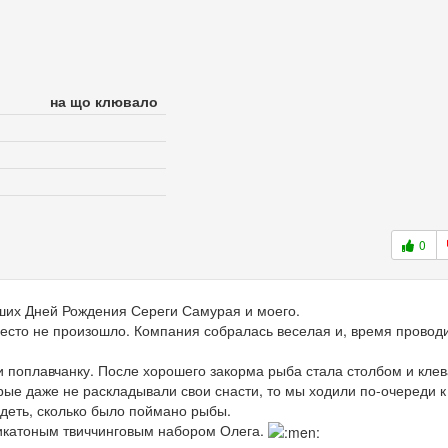
на що клювало
0
ших Дней Рождения Сереги Самурая и моего.
место не произошло. Компания собралась веселая и, время провод
и поплавчанку. После хорошего закорма рыба стала столбом и кле
рые даже не раскладывали свои снасти, то мы ходили по-очереди к
идеть, сколько было поймано рыбы.
ликатоным твиччинговым набором Олега.