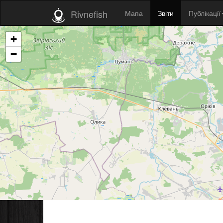
Rivnefish
Мапа
Звіти
Публікації
+
−