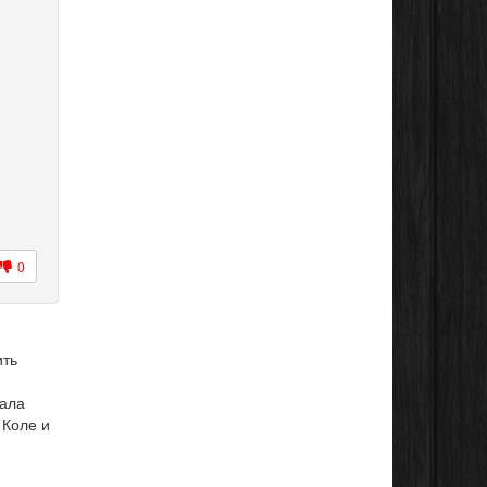
0
ить
вала
 Коле и