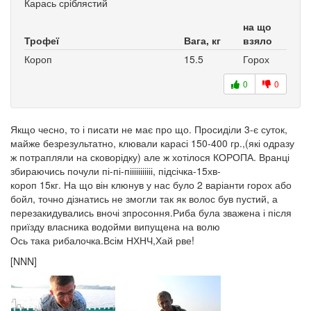
Карась сріблястий
на що
Трофеї
Вага, кг
взяло
Короп
15.5
Горох
0
0
Якщо чесно, то і писати не має про що. Просиділи 3-є суток,
майже безрезультатно, клювали карасі 150-400 гр.,(які одразу
ж потрапляли на сковорідку) але ж хотілося КОРОПА. Вранці
збираючись почули пі-пі-пііііііііііі, підсічка-15хв-
короп 15кг. На що він клюнув у нас було 2 варіанти горох або
бойл, точно дізнатись не змогли так як волос був пустий, а
перезакидувались вночі зпросоння.Риба була зважена і після
приїзду власника водойми випущена на волю
Ось така рибалочка.Всім НХНЧ,Хай рве!
[NNN]