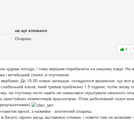
на що клювало
Опариш
0
ула чудова погода, і тому вирішив порибалити на нашому озері. На
а і китайський спінінг зі спутником.
а вербами. До 15.00 повне затишшя. складалося враження. що вся 
я слабенький кльов, який тривав приблизно 1.5 години, потім знову 
чку, на спутнику ніхто навіть не намагався скуштувати смачного оп
сить пристойних екземплярів краснопірки. Отже риболовний сезон мо
зрезультатними)
кетик ванілі, з наживки - апетитний опариш.
в багато гарних місць заставлені сітками. і ловити там не можливо 