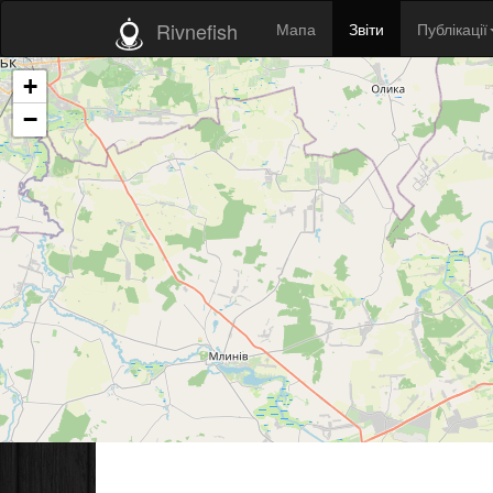
Rivnefish
Мапа
Звіти
Публікації
+
−