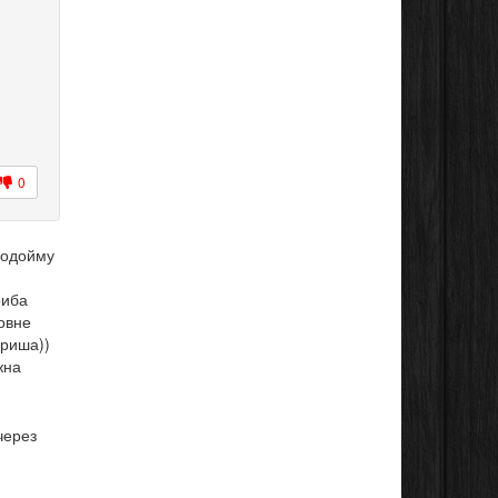
0
 водойму
риба
повне
ариша))
жна
через