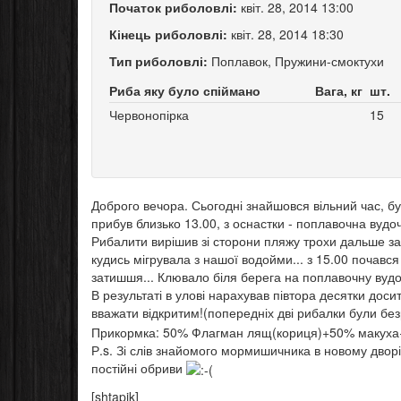
Початок риболовлі:
квіт. 28, 2014 13:00
Кінець риболовлі:
квіт. 28, 2014 18:30
Тип риболовлі:
Поплавок, Пружини-смоктухи
Риба яку було спіймано
Вага, кг
шт.
Червонопірка
15
Доброго вечора. Сьогодні знайшовся вільний час, б
прибув близько 13.00, з оснастки - поплавочна вудочк
Рибалити вирішив зі сторони пляжу трохи дальше з
кудись мігрувала з нашої водойми... з 15.00 почавс
затишшя... Клювало біля берега на поплавочну вудо
В результаті в улові нарахував півтора десятки до
вважати відкритим!(попередніх дві рибалки були бе
Прикормка: 50% Флагман лящ(кориця)+50% макуха+па
Р.s. Зі слів знайомого мормишичника в новому дворі 
постійні обриви
[shtapik]