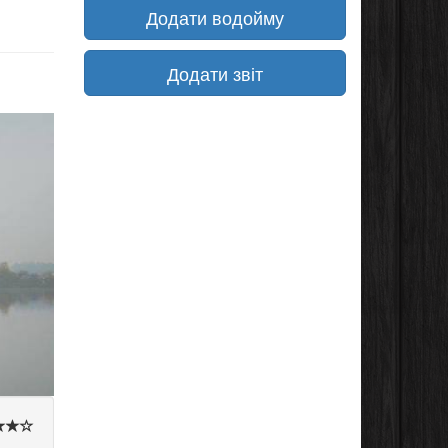
Додати водойму
Додати звіт