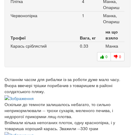
Плітка
4
Манка,
Опариш
Червонопірка
1
Манка,
Опариш
на що
Трофеї
Вага, кг
взяло
Карась сріблястий
0.33
Манка
0
0
Останнім часом для рибалки із-за роботи дуже мало часу.
Вчора ввечері трішки порибачив з товаришем в районі
солдатського пляжу.
Оскільки до темноти залишалось небагато, то сильно
неприкормлювали -- трохи сухарів, меленого печива, і
недорогої прикормки лящ-плотва.
Впіймали кілька непоганих плоток, одну краснопірка, і у
товариша хороший карась. Зважили --330 грам