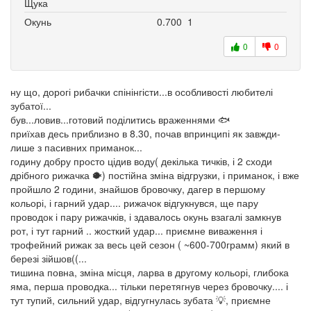
Щука
Окунь
0.700
1
0
0
ну що, дорогі рибачки спінінгісти...в особливості любителі
зубатої...
був...ловив...готовий поділитись враженнями 🐟
приїхав десь приблизно в 8.30, почав впринципі як завжди-
лише з пасивних приманок...
годину добру просто цідив воду( декілька тичків, і 2 сходи
дрібного рижачка 🐡) постійна зміна відгрузки, і приманок, і вже
пройшло 2 години, знайшов бровочку, дагер в першому
кольорі, і гарний удар.... рижачок відгукнувся, ще пару
проводок і пару рижачків, і здавалось окунь взагалі замкнув
рот, і тут гарний .. жосткий удар... приємне виваження і
трофейний рижак за весь цей сезон ( ~600-700грамм) який в
березі зійшов((...
тишина повна, зміна місця, ларва в другому кольорі, глибока
яма, перша проводка... тільки перетягнув через бровочку.... і
тут тупий, сильний удар, відгугнулась зубата 💡, приємне