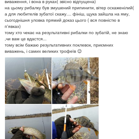
виваження, і вона в руках( звісно відпущена)
на цьому рибалку був змушений припинити, вітер оскаженілий(
а для любителів зубатої скажу.... фініш, щука зайшла на яму,
сьогоднішня уловка прямий доказ цього ( вся повністю в
п'явках)
тому хто чекає на результативні рибалки по зубатій, не знаю
,чи вам це вдастся...
тому всім бажаю результативних поклевок, приємних
виважень, і самих великих трофеїв 😉