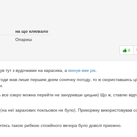
на що клювало
Опариш
0
ув тут з вудочками на карасика, а
минув вже рік
.
 погоди мав лише першим днем сонячну погоду, то ж скориставшись ц
и.
ь все озеро можна перейти не зануривши цицьки) Що ж, ставлю відп
(на неї зарахових покльовок не було). Прикормку використовував с
итись такою рибкою спокійного вечора було доволі приємно.