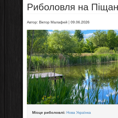
Риболовля на Піщан
Автор:
Віктор Малафей
|
09.06.2026
Місце риболовлі:
Нова Українка