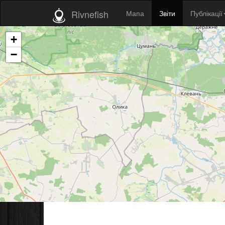
Rivnefish
Мапа
Звіти
Публікації
+
−