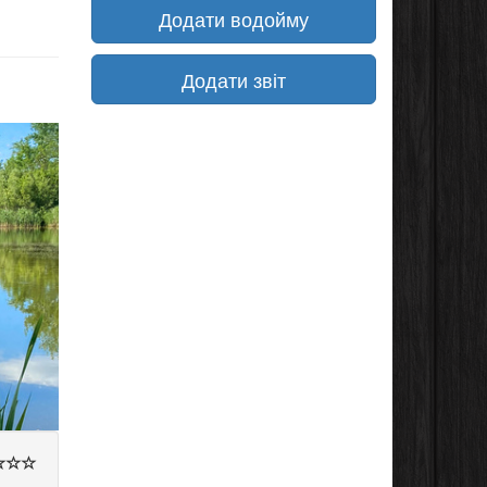
Додати водойму
Додати звіт