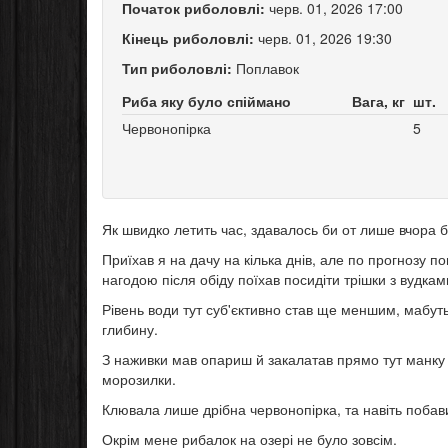
Початок риболовлі:
черв. 01, 2026 17:00
Кінець риболовлі:
черв. 01, 2026 19:30
Тип риболовлі:
Поплавок
Риба яку було спіймано
Вага, кг
шт.
Червонопірка
5
Як швидко летить час, здавалось би от лише вчора б
Приїхав я на дачу на кілька днів, але по прогнозу
нагодою після обіду поїхав посидіти трішки з вудкам
Рівень води тут суб'єктивно став ще меншим, мабут
глибину.
З наживки мав опариш й закалатав прямо тут манку 
морозилки.
Клювала лише дрібна червонопірка, та навіть побав
Окрім мене рибалок на озері не було зовсім.