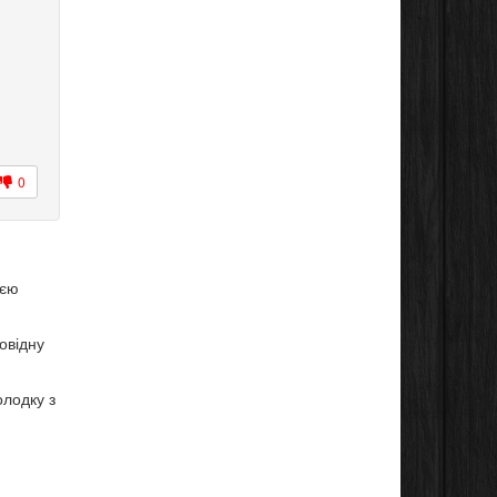
0
ією
овідну
олодку з