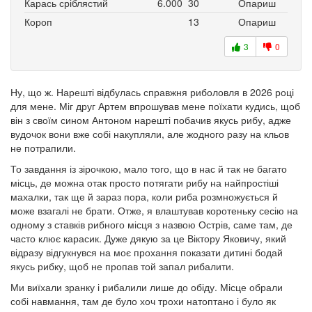
Карась сріблястий
6.000
30
Опариш
Короп
13
Опариш
3
0
Ну, що ж. Нарешті відбулась справжня риболовля в 2026 році
для мене. Міг друг Артем впрошував мене поїхати кудись, щоб
він з своїм сином Антоном нарешті побачив якусь рибу, адже
вудочок вони вже собі накупляли, але жодного разу на кльов
не потрапили.
То завдання із зірочкою, мало того, що в нас й так не багато
місць, де можна отак просто потягати рибу на найпростіші
махалки, так ще й зараз пора, коли риба розмножується й
може взагалі не брати. Отже, я влаштував коротеньку сесію на
одному з ставків рибного місця з назвою Острів, саме там, де
часто клює карасик. Дуже дякую за це Віктору Яковичу, який
відразу відгукнувся на моє прохання показати дитині бодай
якусь рибку, щоб не пропав той запал рибалити.
Ми виїхали зранку і рибалили лише до обіду. Місце обрали
собі навмання, там де було хоч трохи натоптано і було як