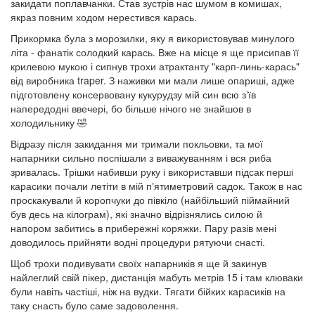
закидати поплавчанки. Став зустрів нас шумом в комишах,
якраз повним ходом нерестився карась.
Прикормка була з морозилки, яку я використовував минулого
літа - фанатік солодкий карась. Вже на місце я ще присипав її
крилевою мукою і сипнув трохи атрактанту "карп-линь-карась"
від виробника traper. З наживки ми мали лише опариші, адже
підготовлену консервовану кукурудзу мій син всю зʼїв
напередодні ввечері, бо більше нічого не знайшов в
холодильнику 🤣
Відразу після закидання ми тримали покльовки, та мої
напарники сильно поспішали з виважуванням і вся риба
зривалась. Трішки набивши руку і використавши підсак перші
карасики почали летіти в мій пʼятиметровий садок. Також в нас
проскакували й коропчуки до півкіло (найбільший піймайний
був десь на кілограм), які значно відрізнялись силою й
напором забитись в прибережні коряжки. Пару разів мені
доводилось прийняти водні процедури рятуючи снасті.
Щоб трохи подивувати своїх напарників я ще й закинув
найлеглий свій пікер, дистанція мабуть метрів 15 і там клюваки
були навіть частіші, ніж на вудки. Тягати бійких карасиків на
таку снасть було саме задоволення.