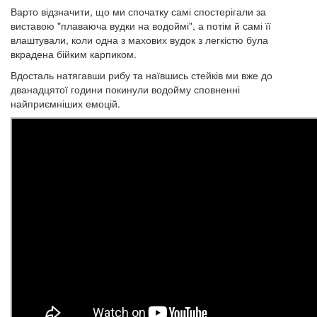
Варто відзначити, що ми спочатку самі спостерігали за
виставою "плаваюча вудки на водоймі", а потім й самі її
влаштували, коли одна з махових вудок з легкістю була
вкрадена бійким карпиком.
Вдосталь натягавши рибу та наївшись стейків ми вже до
дванадцятої години покинули водойму сповненні
найприємніших емоцій.