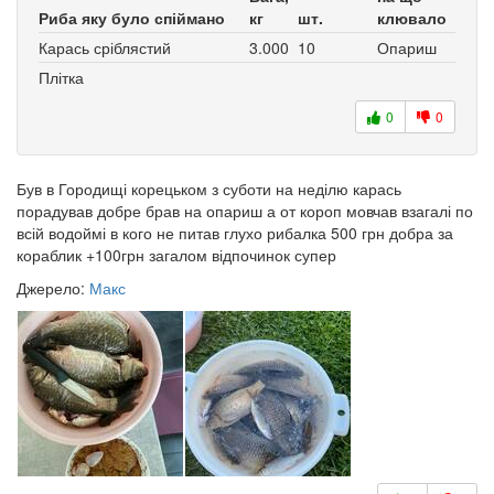
Риба яку було спіймано
кг
шт.
клювало
Карась сріблястий
3.000
10
Опариш
Плітка
0
0
Був в Городищі корецьком з суботи на неділю карась
порадував добре брав на опариш а от короп мовчав взагалі по
всій водоймі в кого не питав глухо рибалка 500 грн добра за
кораблик +100грн загалом відпочинок супер
Джерело:
Макс