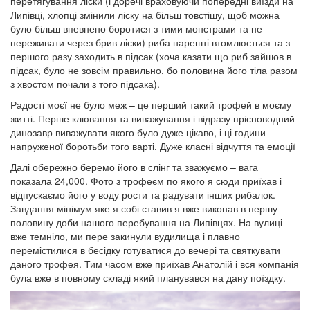
перетягування ліски (і доречі враховуючи попередні виїзди на
Липівці, хлопці змінили ліску на більш товстішу, щоб можна
було більш впевнено боротися з тими монстрами та не
переживати через брив ліски) риба нарешті втомлюється та з
першого разу заходить в підсак (хоча казати що риб зайшов в
підсак, було не зовсім правильно, бо половина його тіла разом
з хвостом почали з того підсака).
Радості моєї не було меж – це перший такий трофей в моєму
житті. Перше клювання та виважування і відразу прісноводний
динозавр виважувати якого було дуже цікаво, і ці години
напруженої боротьби того варті. Дуже класні відчуття та емоції
Далі обережно беремо його в слінг та зважуємо – вага
показала 24,000. Фото з трофеєм по якого я сюди приїхав і
відпускаємо його у воду рости та радувати інших рибалок.
Завдання мінімум яке я собі ставив я вже виконав в першу
половину доби нашого перебування на Липівцях. На вулиці
вже темніло, ми пере закинули вудилища і плавно
перемістилися в бесідку готуватися до вечері та святкувати
даного трофея. Тим часом вже приїхав Анатолій і вся компанія
була вже в повному складі який планувався на дану поїздку.