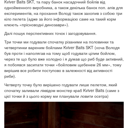
Kviver Baits SKT, та пару банок насадочний бойлів від
однойменного виробника, а також декілька банок поп. апів для
експериментів, на прохання Володі також захопив з собою три
кіло пелета (адже за його інформацією саме на такий корм
клюють «прісноводні динозаври»).
Далі пошук перспективних точок і загодовування.
Три точки ми годували спочатку різаними на половинки та
четвертинки вареним бойлами Kviver Baits SKT (хоча Володя
був проти і наполягав на тому щоб годувати цілим бойлом,
через те що було вже холодно і я думав що риб буде активний,
я побоявся засипати точки «бойловим щебенем 26 мм», тому
вирішив все робити поступово в залежності від активності
риби).
Четверту точку було вирішено годувати лише пелетом, який
спочатку заливали ліквідом монстер краб Kviver Baits (саме з
цієї точки й з цього корму ми планували ловити осетра)