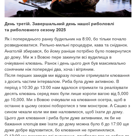
День третій. Завершальний день нашої риболовлі
та риболовного сезону 2025
Як і попереднього ранку будильник на 8:00, бо тільки почало
розвиднюватися. Рильно-мильні процедури, кава та сніданок.
Анатолій збирався, бо йому раніше потрібно було повернутися
до дому. Ми ж з Вовою пере закинули всі вудилища в
очікуванні клювань. Ранок і день цього дня був максимально
сонячним ніж попередні два, хоча і вітряним.
Після перших закидів ми відразу почали отримувати клювання
з досить частим інтервалом. Риба була дуже активною. В
період з 10:30 до 13:00 нам вдалося отримати та реалізувати
десять клювань серед яких були лише коропи вагою від 5,000
до 10,000. Ми з Вовою очікували на клювання осетра, щоб в
останнє в цьому сезоні поборотися з тим монстром. А Сашко з
сином чекали коли ми вже наловимося, щоб їхати до дому.
Цього дня клювання і риба були дуже активними, як би не
бажання хлопців вже їхати до дому можна було б до 17:00 ще
дуже добре відловитися, бо клювання не припинялися.
О 13:00 ми вимотали всі вудилища, прибрали все за собою та