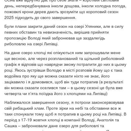
день, непередбачувана інколи дощова, інколи холодна погода,
пожовклі крони дерев дають зрозуміти що короповий сезон
2025 підходить до свого завершення.
Були плани закрити даний сезон на озері Уляники, але в силу
певних обставин та невизначеність, вирішив прийняти
пропозицію Володі який забронював ще заздалегідь
риболовлю на озері Липівці.
На дане озеро хлопці які опікуються ним запрошували мене
ще весною, але через розпланований та щільний риболовний
графік я відповів що наврядчи зможу потрапити до них в цьому
році. Якось зустрівши Володю в місті розповів йому що є така
водойма про яку ще можна сказати ніхто не знає, його
зацікавило і я домовився, щоб він туди потрапив (в результаті
він можна сказати оселився там – в цьому сезоні це була вже
четверта чи п'ята поїздка його з хлопцями на Липівці)
Наближалося завершення сезону, я потрохи законсервовував
свій рибацький хлам. Проте зірки на небі та обставини все ж
таки спонукали тому щоб я потрапив в цьому році на Липівці. В
період з 17-19 жовтня хлопці в компанії Володі, Анатолія та
Сашка – забронювали дане озеро для риболовлі та