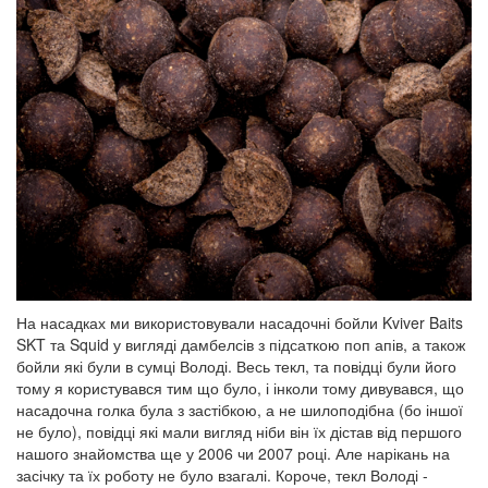
На насадках ми використовували насадочні бойли Kviver Baits
SKT та Squid у вигляді дамбелсів з підсаткою поп апів, а також
бойли які були в сумці Володі. Весь текл, та повідці були його
тому я користувався тим що було, і інколи тому дивувався, що
насадочна голка була з застібкою, а не шилоподібна (бо іншої
не було), повідці які мали вигляд ніби він їх дістав від першого
нашого знайомства ще у 2006 чи 2007 році. Але нарікань на
засічку та їх роботу не було взагалі. Короче, текл Володі -