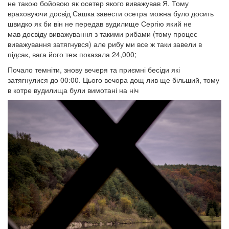
не такою бойовою як осетер якого виважував Я. Тому
враховуючи досвід Сашка завести осетра можна було досить
швидко як би він не передав вудилище Сергію який не
мав досвіду виважування з такими рибами (тому процес
виважування затягнувся) але рибу ми все ж таки завели в
підсак, вага його теж показала 24,000;
Почало темніти, знову вечеря та приємні бесіди які
затягнулися до 00:00. Цього вечора дощ лив ще більший, тому
в котре вудилища були вимотані на ніч