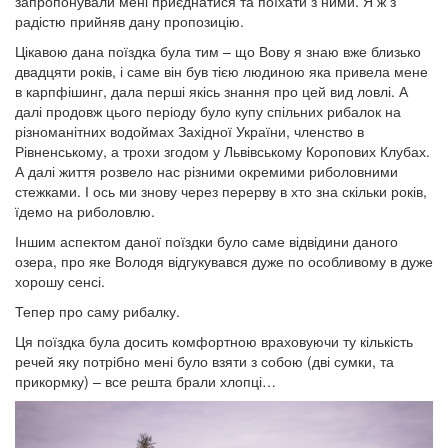
запропонували мені приєднатися та поїхати з ними. Я ж з
радістю прийняв дану пропозицію.
Цікавою дана поїздка була тим – що Вову я знаю вже близько
двадцяти років, і саме він був тією людиною яка привела мене
в карпфішинг, дала перші якісь знання про цей вид ловлі. А
далі продовж цього періоду було купу спільних рибалок на
різноманітних водоймах Західної України, членство в
Рівненському, а трохи згодом у Львівському Коропових Клубах.
А далі життя розвело нас різними окремими риболовними
стежками. І ось ми знову через перерву в хто зна скільки років,
їдемо на риболовлю.
Іншим аспектом даної поїздки було саме відвідини даного
озера, про яке Володя відгукувався дуже по особливому в дуже
хорошу сенсі.
Тепер про саму рибалку.
Ця поїздка була досить комфортною враховуючи ту кількість
речей яку потрібно мені було взяти з собою (дві сумки, та
прикормку) – все решта брали хлопці…