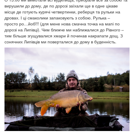
вирушили до дому, де по дорозі заїхали ще в одне цікаве
місце де готують курячі четвертинки, реберця та рульки на
дровах. І ці смаколики запаковують з собою. Рулька –
просто ро…йоб!!! (для мене нова смачна точка на мапі по
дорозі на Липівці). Чим ближче ми наближалися до Рівного –
тим більше згущувалися хмари й починав накрапати дощ. З
сонячних Липівців ми поверталися до дому в буденність.