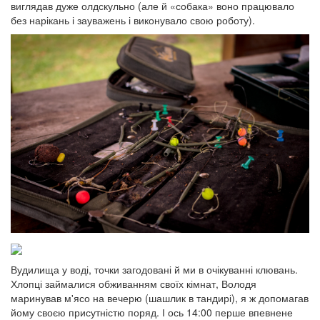
виглядав дуже олдскульно (але й «собака» воно працювало
без нарікань і зауважень і виконувало свою роботу).
Вудилища у воді, точки загодовані й ми в очікуванні клювань.
Хлопці займалися обживанням своїх кімнат, Володя
маринував м'ясо на вечерю (шашлик в тандирі), я ж допомагав
йому своєю присутністю поряд. І ось 14:00 перше впевнене