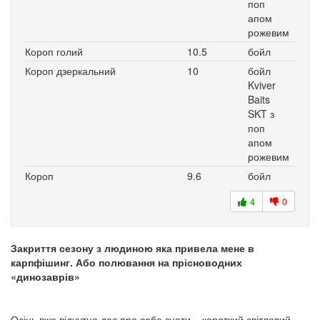
поп
апом
рожевим
Короп голий
10.5
бойл
Короп дзеркальний
10
бойл
Kviver
Baits
SKT з
поп
апом
рожевим
Короп
9.6
бойл
4
0
Закриття сезону з людиною яка привела мене в
карпфішинг. Або полювання на прісноводних
«динозаврів»
Осінь вже відчутно дає про себе знати – короткий світловий