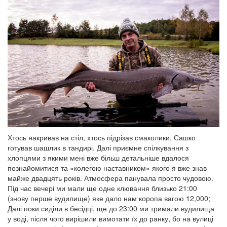
Хтось накривав на стіл, хтось підрізав смаколики, Сашко
готував шашлик в тандирі. Далі приємне спілкування з
хлопцями з якими мені вже більш детальніше вдалося
познайомитися та «колегою наставником» якого я вже знав
майже двадцять років. Атмосфера панувала просто чудовою.
Під час вечері ми мали ще одне клювання близько 21:00
(знову перше вудилище) яке дало нам коропа вагою 12,000;
Далі поки сиділи в бесідці, ще до 23:00 ми тримали вудилища
у воді, після чого вирішили вимотати їх до ранку, бо на вулиці