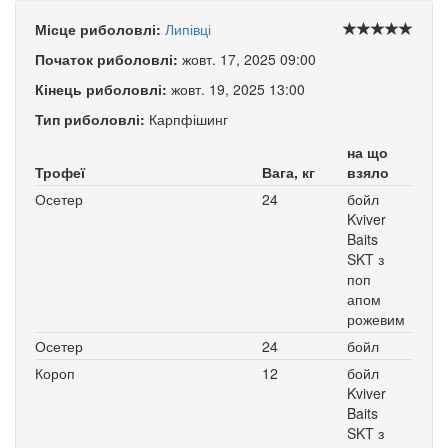
Місце риболовлі:
Липівці
Початок риболовлі:
жовт. 17, 2025 09:00
Кінець риболовлі:
жовт. 19, 2025 13:00
Тип риболовлі:
Карпфішинг
на що
Трофеї
Вага, кг
взяло
Осетер
24
бойл
Kviver
Baits
SKT з
поп
апом
рожевим
Осетер
24
бойл
Короп
12
бойл
Kviver
Baits
SKT з