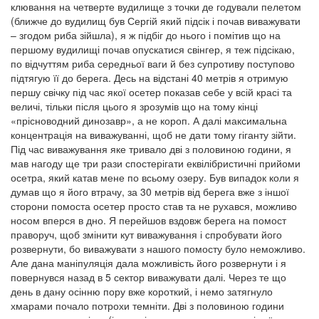
клювання на четверте вудилище з точки де годували пелетом
(ближче до вудилищ був Сергій який підсік і почав виважувати
– згодом риба зійшла), я ж підбіг до нього і помітив що на
першому вудилищі почав опускатися свінгер, я теж підсікаю,
по відчуттям риба середньої ваги й без супротиву поступово
підтягую її до берега. Десь на відстані 40 метрів я отримую
першу свічку під час якої осетер показав себе у всій красі та
величі, тільки після цього я зрозумів що на тому кінці
«прісноводний динозавр», а не короп. А далі максимальна
концентрація на виважуванні, щоб не дати тому гіганту зійти.
Під час виважування яке тривало дві з половиною години, я
мав нагоду ще три рази спостерігати еквілібристичні прийоми
осетра, який катав мене по всьому озеру. Був випадок коли я
думав що я його втрачу, за 30 метрів від берега вже з іншої
сторони помоста осетер просто став та не рухався, можливо
носом вперся в дно. Я перейшов вздовж берега на помост
праворуч, щоб змінити кут виважування і спробувати його
розвернути, бо виважувати з нашого помосту було неможливо.
Але дана маніпуляція дала можливість його розвернути і я
повернувся назад в 5 сектор виважувати далі. Через те що
день в дану осінню пору вже короткий, і немо затягнуло
хмарами почало потрохи темніти. Дві з половиною години