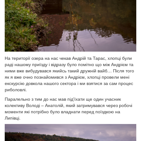
На території озера на нас чекав Андрій та Тарас, хлопці були
раді нашому приїзду і відразу було помітно що між Андрієм та
ними вже вибудувався якийсь такий дружній вайб… Після того
як я вже очно познайомився з Андрієм, хлопці провели мені
екскурсію довкола нашого сектора і ми взятися за сам процес
риболовлі.
Паралельно з тим до нас мав під'їхати ще один учасник
колективу Володі – Анатолій, який затримувався через робочі
моменти які потрібно було владнати перед поїздкою на
Липівці.