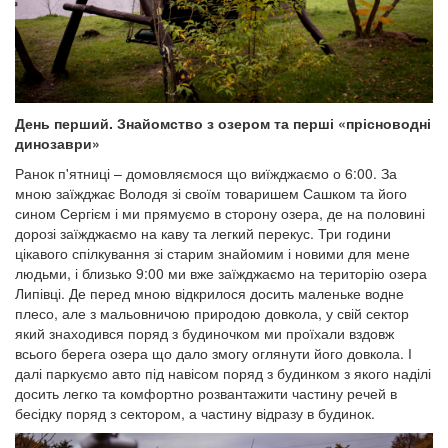
День перший. Знайомство з озером та перші «прісноводні
динозаври»
Ранок п'ятниці – домовляємося що виїжджаємо о 6:00. За
мною заїжджає Володя зі своїм товаришем Сашком та його
сином Сергієм і ми прямуємо в сторону озера, де на половині
дорозі заїжджаємо на каву та легкий перекус. Три години
цікавого спілкування зі старим знайомим і новими для мене
людьми, і близько 9:00 ми вже заїжджаємо на територію озера
Липівці. Де перед мною відкрилося досить маленьке водне
плесо, але з мальовничою природою довкола, у свій сектор
який знаходився поряд з будиночком ми проїхали вздовж
всього берега озера що дало змогу оглянути його довкола. І
далі паркуємо авто під навісом поряд з будинком з якого наділі
досить легко та комфортно розвантажити частину речей в
бесідку поряд з сектором, а частину відразу в будинок.