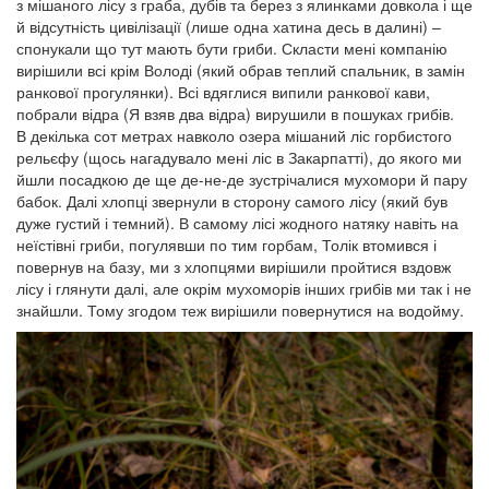
з мішаного лісу з граба, дубів та берез з ялинками довкола і ще
й відсутність цивілізації (лише одна хатина десь в далині) –
спонукали що тут мають бути гриби. Скласти мені компанію
вирішили всі крім Володі (який обрав теплий спальник, в замін
ранкової прогулянки). Всі вдяглися випили ранкової кави,
побрали відра (Я взяв два відра) вирушили в пошуках грибів.
В декілька сот метрах навколо озера мішаний ліс горбистого
рельєфу (щось нагадувало мені ліс в Закарпатті), до якого ми
йшли посадкою де ще де-не-де зустрічалися мухомори й пару
бабок. Далі хлопці звернули в сторону самого лісу (який був
дуже густий і темний). В самому лісі жодного натяку навіть на
неїстівні гриби, погулявши по тим горбам, Толік втомився і
повернув на базу, ми з хлопцями вирішили пройтися вздовж
лісу і глянути далі, але окрім мухоморів інших грибів ми так і не
знайшли. Тому згодом теж вирішили повернутися на водойму.