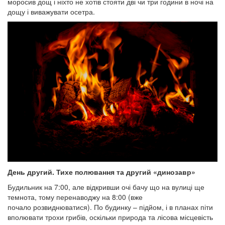
моросив дощ і ніхто не хотів стояти дві чи три години в ночі на
дощу і виважувати осетра.
День другий. Тихе полювання та другий «динозавр»
Будильник на 7:00, але відкривши очі бачу що на вулиці ще
темнота, тому перенаводжу на 8:00 (вже
почало розвиднюватися). По будинку – підйом, і в планах піти
вполювати трохи грибів, оскільки природа та лісова місцевість