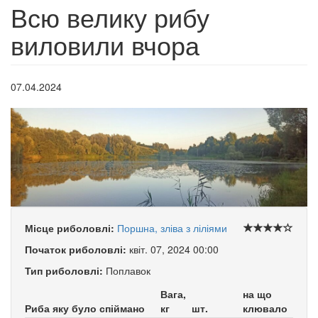
Всю велику рибу
виловили вчора
07.04.2024
Місце риболовлі:
Поршна, зліва з ліліями
Початок риболовлі:
квіт. 07, 2024 00:00
Тип риболовлі:
Поплавок
Вага,
на що
Риба яку було спіймано
кг
шт.
клювало