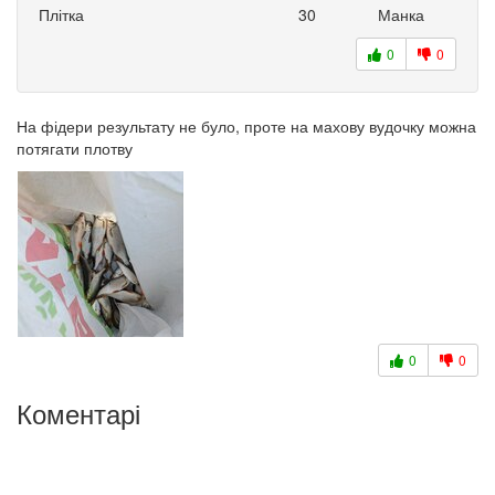
Плітка
30
Манка
0
0
На фідери результату не було, проте на махову вудочку можна
потягати плотву
0
0
Коментарі