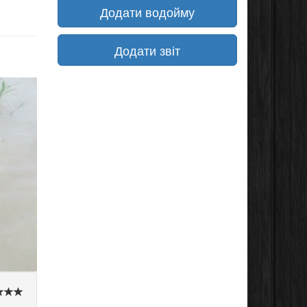
Додати водойму
Додати звіт