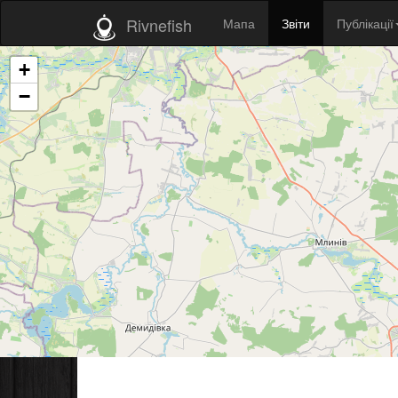
Rivnefish
Мапа
Звіти
Публікації
+
−