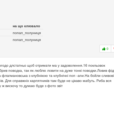
на що клювало
попап_полуниця
попап_полуниця
0
цьогодо длстатньо щоб отримати ма у задоволення.16 покльовок
обрив поводка, так як люблю ловити на дуже тонкі поводки.Ловив фі
флагмановська з клубнікою та клубнічні поп -апи.На бойли сливов
ів. Для справжніх карпятників там буде не цікаво мабуть. Риба вся
у ж вискочу то думаю буде з фото звіт