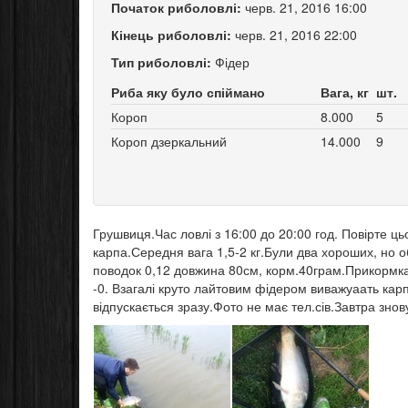
Початок риболовлі:
черв. 21, 2016 16:00
Кінець риболовлі:
черв. 21, 2016 22:00
Тип риболовлі:
Фідер
Риба яку було спіймано
Вага, кг
шт.
Короп
8.000
5
Короп дзеркальний
14.000
9
Грушвиця.Час ловлі з 16:00 до 20:00 год. Повірте 
карпа.Середня вага 1,5-2 кг.Були два хороших, но 
поводок 0,12 довжина 80см, корм.40грам.Прикормка 
-0. Взагалі круто лайтовим фідером виважуаать карп
відпускається зразу.Фото не має тел.сів.Завтра знов