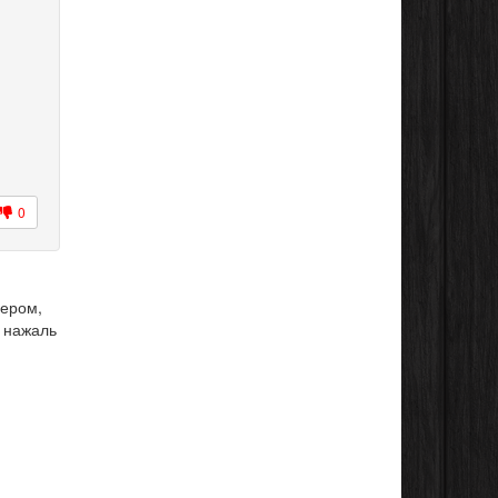
0
дером,
і нажаль