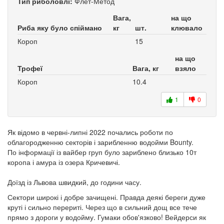
Тип риболовлі:
Флет-Метод
Вага,
на що
Риба яку було спіймано
кг
шт.
клювало
Короп
15
на що
Трофеї
Вага, кг
взяло
Короп
10.4
1
0
Як відомо в червні-липні 2022 почались роботи по
облагородженню секторів і зарибленню водойми Bounty.
По інформації із вайбер груп було зариблено близько 10т
коропа і амура із озера Кричевичі.
Доїзд із Львова швидкий, до години часу.
Сектори широкі і добре зачищені. Правда деякі береги дуже
круті і сильно перериті. Через що в сильний дощ все тече
прямо з дороги у водойму. Гумаки обов'язково! Вейдерси як