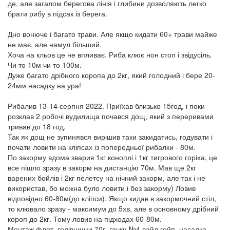
де, але загалом берегова лінія і глибини дозволяють легко
брати рибу в підсак із берега.
Дно вонюче і багато трави. Але якщо кидати 60+ трави майже
не має, але намул більший.
Хоча на кльов це не впливає. Риба клює нон стоп і звідусіль.
Чи то 10м чи то 100м.
Дуже багато дрібного коропа до 2кг, який голодний і бере 20-
24мм насадку на ура!
Рибалив 13-14 серпня 2022. Приїхав близько 15год, і поки
розклав 2 робочі вудилища почався дощ, який з переривами
тривав до 18 год.
Так як дощ не зупинявся вирішив таки закидатись, годувати і
почати ловити на кліпсах із попередньої рибалки - 80м.
По закорму вдома зварив 1кг коноплі і 1кг тигрового горіха, це
все пішло зразу в закорм на дистанцію 70м. Мав ще 2кг
варених бойлів і 2кг пелетсу на нічний закорм, але так і не
використав, бо можна було ловити і без закорму) Ловив
відповідно 60-80м(до кліпси). Якщо кидав в закормочний стіл,
то клювало зразу - максимум до 5хв, але в основному дрібний
короп до 2кг. Тому ловив на підходах 60-80м.
Монтаж флет, годівнички 70г, гачки №4 вайд гейп, насадка