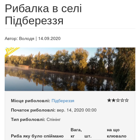
Рибалка в селі
Підбереззя
Автор:
Володя
|
14.09.2020
Місце риболовлі:
Підбереззя
Початок риболовлі:
вер. 14, 2020 00:00
Тип риболовлі:
Спінінг
Вага,
на що
Риба яку було спіймано
кг
шт.
клювало