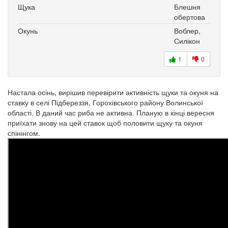
Щука
Блешня
обертова
Окунь
Воблер,
Силікон
1
0
Настала осінь, вирішив перевірити активність щуки та окуня на
ставку в селі Підбереззя, Горохівського району Волинської
області. В даний час риба не активна. Планую в кінці вересня
приїхати знову на цей ставок щоб половити щуку та окуня
спінінгом.