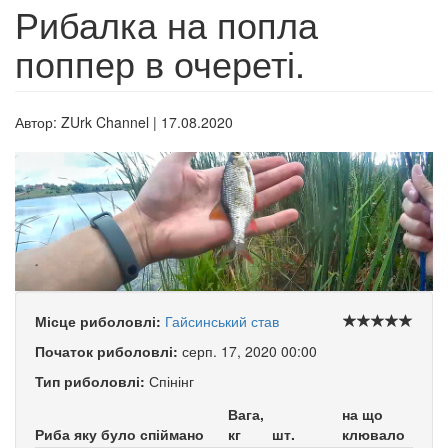
Рибалка на попла
поппер в очереті.
Автор:
ZUrk Channel
|
17.08.2020
Місце риболовлі:
Гайсинський став
Початок риболовлі:
серп. 17, 2020 00:00
Тип риболовлі:
Спінінг
Вага,
на що
Риба яку було спіймано
кг
шт.
клювало