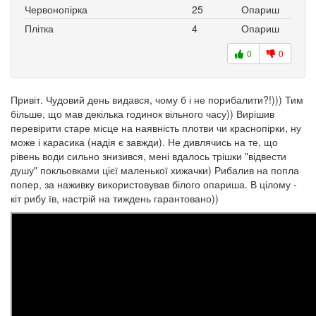
Червонопірка
25
Опариш
Плітка
4
Опариш
0
0
Привіт. Чудовий день видався, чому б і не порибалити?!))) Тим
більше, що мав декілька годинок вільного часу)) Вирішив
перевірити старе місце на наявність плотви чи краснопірки, ну
може і карасика (надія є завжди). Не дивлячись на те, що
рівень води сильно знизився, мені вдалось трішки "відвести
душу" покльовками цієї маленької хижачки) Рибалив на попла
попер, за наживку використовував білого опариша. В цілому -
кіт рибу їв, настрій на тиждень гарантовано))