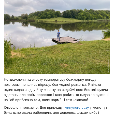
Не зважаючи на високу температуру безхмарну погоду
покльовки почались відразу, без жодної розкачки. Я кілька
годин кидав в одну й ту ж точку на водоймі постійно кліпсуючи
відстань, але потім перестав і таке робити та кидав по відстані
на "ой приблизно там, наче норм" - і теж клювало!
Клювало інтенсивно. Для прикладу,
минулого разу
у мене тут
була дуже вдала риболовля, але довелось шукати рибу і