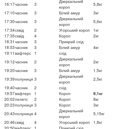
Дзеркальний
16:17
часник
3
5,8кг
короп
17:10
часник
3
Білий амур
3кг
Дзеркальний
17:30
часник
3
5,6кг
короп
17:34
сквід
2
Угорський короп
1кг
17:35
сквід
4
Короп
2кг
18:31
часник
3
Прикрий схід
18:53
часник
3
Білий амур
4кг
19:11
вафтерс
1
схід
Дзеркальний
19:12
часник
2
2кг
короп
19:20
часник
3
Білий амур
1,5кг
Дзеркальний
19:39
полуниця
3
2,5кг
короп
19:40
часник
2
схід
19:57
вафтерс
1
Короп
9,1кг
20:02
пелетс
2
Короп
8кг
20:23
полуниця
3
Короп
3кг
Дзеркальний
20:43
полуниця
4
5,15кг
короп
20:46
сквід
4
Угорський короп
1,8кг
20:50
вафтерс
1
Прикрий схід