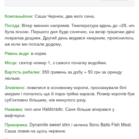
Компаньйони:
Саша Чернюк, два моїх сина.
Погода:
Вітер змінних напрямів. Температура вдень до +29, ніч
була ясною. Першого дня буде сонячно, на вечір трішечки двічі
покрапав дощиик. Другий день видався хмарним, прояснилось
аж коли ми поїхали додому.
Рівень води:
в нормі.
Місце:
сектор номер 1, з самого початку водойми.
Вартість рибалки:
350 гривень за добу + 50 грн за оренду
люльки.
Зловлено:
ловилися в основному коропи, проскакували білі
амурии і попалось ще й пара-трійка карасів. Розмір коропів був
суб'єктивно більшим, ніж минулого разу.
Наживка:
поп-апи Haldorado. Саня більше впирався у
вафтерси.
Прикормка:
Dynamite sweet stim і зелена Sonu Baits Fish Meal.
Саша ловив на щось червоне.