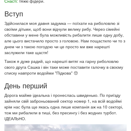
Снасті:
тяжкі фідери.
Вступ
Здійснилася моя давня задумка — поїхати на риболовлю зі
своїми дітьми, щоб вони відчули велику рибу. Через сімейні
обставини у мене була можливість рибалити лише одну добу,
але цього вистачило просто з головою. Нам пощастило чи то з
днем чи з такою погодою чи це просто ми вже нарешті
заслужили таке щастя!
Також я дуже радий, що нарешті витяг на гарну риболовлю
свого друга Сашка і він таки може поставити галочку в своєму
списку навпроти водойми "Підкова" 😚
День перший
Дорога майже ідеальна і пронеслась швиденько. По приїзду
зайняли свій заброньований сектор номер 1, на всій водоймі
крім нас була ще якась одна лише компанія аж на 10 секторі,
тож ми рибалили в тиші, без пресингу і без жодних турбот.
ІДЕАЛЬНО.