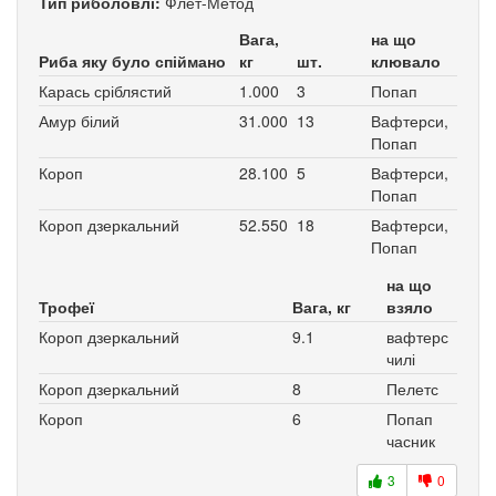
Тип риболовлі:
Флет-Метод
Вага,
на що
Риба яку було спіймано
кг
шт.
клювало
Карась сріблястий
1.000
3
Попап
Амур білий
31.000
13
Вафтерси,
Попап
Короп
28.100
5
Вафтерси,
Попап
Короп дзеркальний
52.550
18
Вафтерси,
Попап
на що
Трофеї
Вага, кг
взяло
Короп дзеркальний
9.1
вафтерс
чилі
Короп дзеркальний
8
Пелетс
Короп
6
Попап
часник
3
0