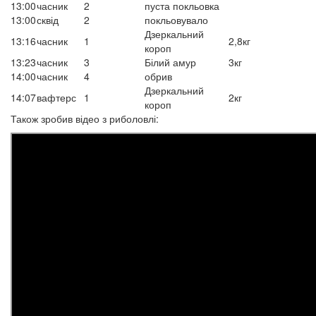
13:00
часник
2
пуста покльовка
13:00
сквід
2
покльовувало
Дзеркальний
13:16
часник
1
2,8кг
короп
13:23
часник
3
Білий амур
3кг
14:00
часник
4
обрив
Дзеркальний
14:07
вафтерс
1
2кг
короп
Також зробив відео з риболовлі: