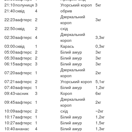
21:10
полуниця
3
Угорський короп
5кг
21:40
сквід
4
обрив
Дзеркальний
22:23
вафтерс
2
3кг
короп
22:50
сквід
2
схід
Дзеркальний
02:30
вафтерс
4
3,3кг
короп
03:00
сквід
1
Карась
0,3кг
05:00
вафтерс
2
Білий амур
3кг
05:30
вафтерс
2
Білий амур
3кг
06:15
вафтерс
3
Білий амур
3кг
Дзеркальний
07:20
вафтерс
1
2кг
короп
07:21
вафтерс
2
Угорський короп
5,1кг
07:40
вафтерс
1
Білий амур
1,2кг
09:43
часник
3
Короп
6кг
Дзеркальний
09:45
вафтерс
1
2кг
короп
10:09
вафтерс
2
схід
~2кг
10:17
вафтерс
1
Білий амур
1,2кг
10:27
вафтерс
1
Білий амур
1,5кг
10:40
ананас
4
Білий амур
1,3кг