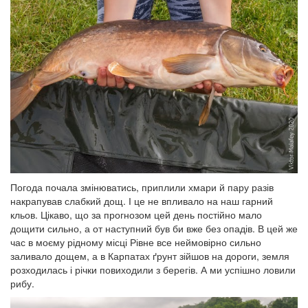
Погода почала змінюватись, приплили хмари й пару разів
накрапував слабкий дощ. І це не впливало на наш гарний
кльов. Цікаво, що за прогнозом цей день постійно мало
дощити сильно, а от наступний був би вже без опадів. В цей же
час в моєму рідному місці Рівне все неймовірно сильно
заливало дощем, а в Карпатах ґрунт зійшов на дороги, земля
розходилась і річки повиходили з берегів. А ми успішно ловили
рибу.