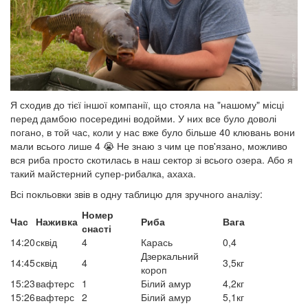
Я сходив до тієї іншої компанії, що стояла на "нашому" місці
перед дамбою посередині водойми. У них все було доволі
погано, в той час, коли у нас вже було більше 40 клювань вони
мали всього лише 4 😭 Не знаю з чим це пов'язано, можливо
вся риба просто скотилась в наш сектор зі всього озера. Або я
такий майстерний супер-рибалка, ахаха.
Всі покльовки звів в одну таблицю для зручного аналізу:
Номер
Час
Наживка
Риба
Вага
снасті
14:20
сквід
4
Карась
0,4
Дзеркальний
14:45
сквід
4
3,5кг
короп
15:23
вафтерс
1
Білий амур
4,2кг
15:26
вафтерс
2
Білий амур
5,1кг