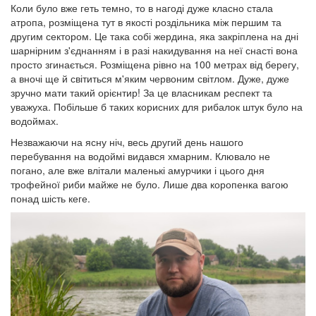
Коли було вже геть темно, то в нагоді дуже класно стала
атропа, розміщена тут в якості роздільника між першим та
другим сектором. Це така собі жердина, яка закріплена на дні
шарнірним з'єднанням і в разі накидування на неї снасті вона
просто згинається. Розміщена рівно на 100 метрах від берегу,
а вночі ще й світиться м'яким червоним світлом. Дуже, дуже
зручно мати такий орієнтир! За це власникам респект та
уважуха. Побільше б таких корисних для рибалок штук було на
водоймах.
Незважаючи на ясну ніч, весь другий день нашого
перебування на водоймі видався хмарним. Клювало не
погано, але вже влітали маленькі амурчики і цього дня
трофейної риби майже не було. Лише два коропенка вагою
понад шість кеге.