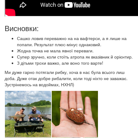
Висновки:
Сашко ловив переважно на на вафтерси, а я лише на
попапи. Результат плюс-мінус однаковий.
Жодна точка не мала явної переваги.
Супер зручно, коли стоїть атропа як вказівник й орієнтир.
З дітьми трохи важко, але воно того варте!
Ми дуже гарно потягали рибку, хоча в нас була всього лиш
доба. Дуже отак добре рибалити, коли тоді ніхто не заважає.
Зустрінемось на водоймах, НХНЛ)