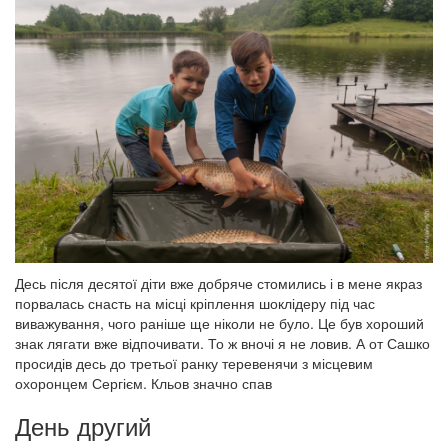
Десь після десятої діти вже добряче стомились і в мене якраз
порвалась снасть на місці кріплення шоклідеру під час
виважування, чого раніше ще ніколи не було. Це був хороший
знак лягати вже відпочивати. То ж вночі я не ловив. А от Сашко
просидів десь до третьої ранку теревенячи з місцевим
охоронцем Сергієм. Кльов значно спав
День другий