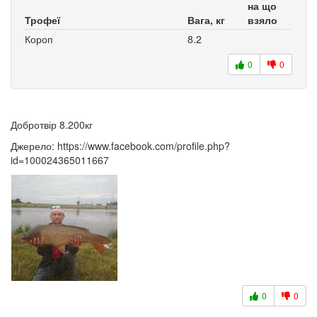
на що
Трофеї
Вага, кг
взяло
Короп
8.2
0
0
Добротвір 8.200кг
Джерело: https://www.facebook.com/profile.php?
id=100024365011667
0
0