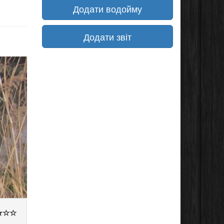
Додати водойму
Додати звіт