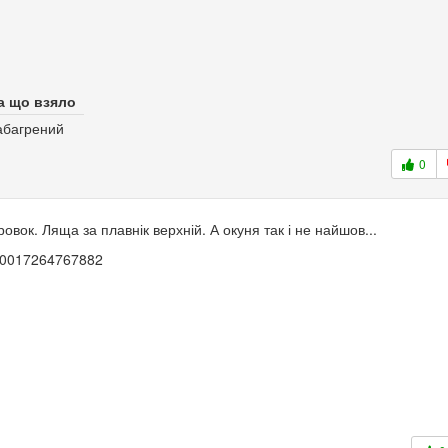
а що взяло
абагрений
0
овок. Ляща за плавнік верхній. А окуня так і не найшов...
100017264767882