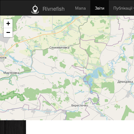
Rivnefish
Мапа
Звіти
Публікації
+
−