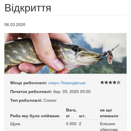
Відкриття
06.03.2020
Місце риболовлі:
озеро Левандівське
Початок риболовлі:
бер. 05, 2020 00:00
Тип риболовлі:
Спінінг
Вага,
на що
Риба яку було спіймано
кг
шт.
клювало
Щука
0.500
2
Блешня
обертова