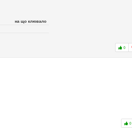
на що клювало
0
0