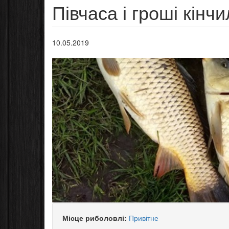
Півчаса і гроші кінч
10.05.2019
Місце риболовлі:
Привітне