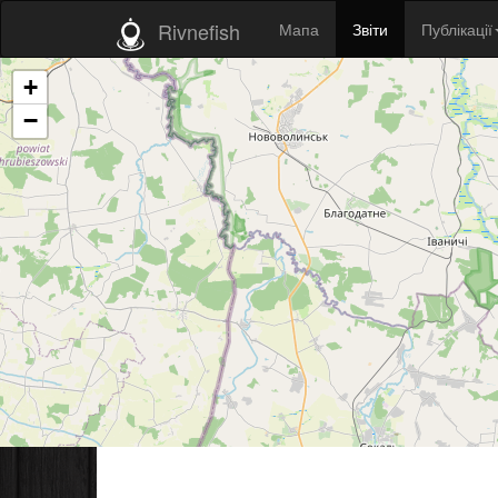
Rivnefish
Мапа
Звіти
Публікації
+
−