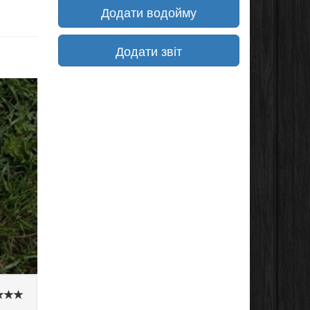
Додати водойму
Додати звіт