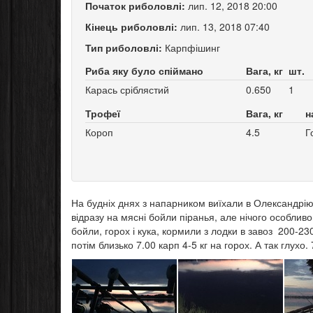
Початок риболовлі:
лип. 12, 2018 20:00
Кінець риболовлі:
лип. 13, 2018 07:40
Тип риболовлі:
Карпфішинг
Риба яку було спіймано
Вага, кг
шт.
Карась сріблястий
0.650
1
Трофеї
Вага, кг
н
Короп
4.5
Г
На будніх днях з напарником виїхали в Олександрію,
відразу на мясні бойли піранья, але нічого особливо
бойли, горох і кука, кормили з лодки в завоз 200-23
потім близько 7.00 карп 4-5 кг на горох. А так глухо.