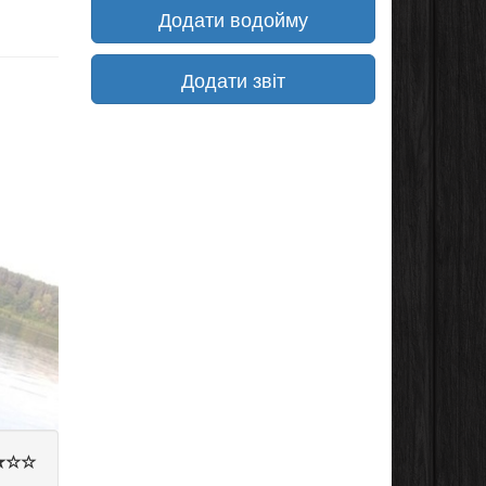
Додати водойму
Додати звіт