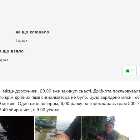
на що клювало
Горох
а що взяло
орох
1
 місце дорожники, 20.00 вже закинуті снасті. Дрібнота покльовувал
го крім дрібних піків сигналізатора не було. Було зарядено мясні, с
0 метрів. Один сход вечером, 6,00 ранку на горох карась грам 500-7
 7.40 збиралися, в 9.00 уїхали.