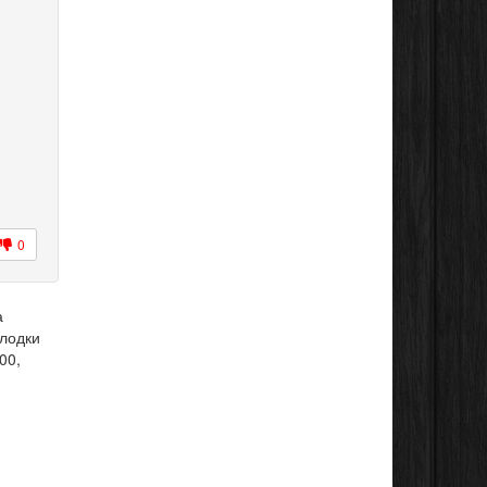
0
а
олодки
00,