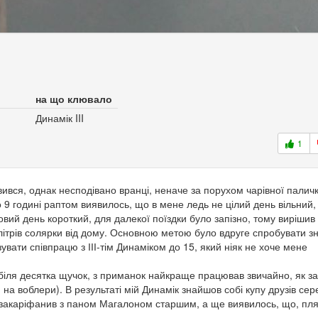
на що клювало
Динамік III
1
вився, однак несподівано вранці, неначе за порухом чарівної паличк
о 9 годині раптом виявилось, що в мене ледь не цілий день вільний,
овий день короткий, для далекої поїздки було запізно, тому вирішив
 літрів солярки від дому. Основною метою було вдруге спробувати з
зувати співпрацю з ІІІ-тім Динаміком до 15, який ніяк не хоче мене
біля десятка щучок, з приманок найкраще працював звичайно, як з
, на воблери). В результаті мій Динамік знайшов собі купу друзів сер
н закаріфанив з паном Магалоном старшим, а ще виявилось, що, пля,