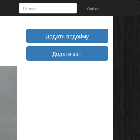
Увійти
Додати водойму
Додати звіт