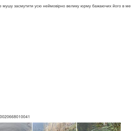
ле мушу засмутити усю неймовірно велику юрму бажаючих його в м
100020668010041