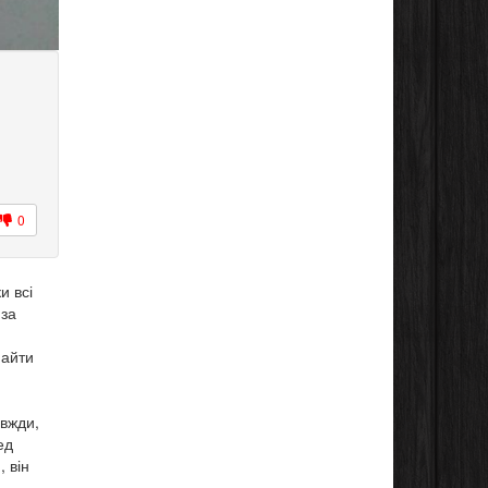
0
и всі
 за
найти
авжди,
ед
 він