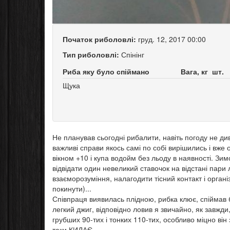
Початок риболовлі:
груд. 12, 2017 00:00
Тип риболовлі:
Спінінг
Риба яку було спіймано
Вага, кг
шт.
Щука
Не планував сьогодні рибалити, навіть погоду не ди
важливі справи якось самі по собі вир
ішились і вже 
вікном +10 і купа водойм без льоду в наявності. Зим
відвідати один невеликий ставочок на відстані пари
взаєморозуміння, налагодити тісний контакт і органі
покинути)...
Співпраця виявилась плідною, рибка клює, спіймав 
легкий джиг, відповідно ловив я звичайно, як завжди
грубших 90-тих і тонких 110-тих, особливо міцно ві
таки КИДАЄ...