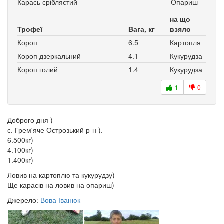
Карась сріблястий
Опариш
на що
Трофеї
Вага, кг
взяло
Короп
6.5
Картопля
Короп дзеркальний
4.1
Кукурудза
Короп голий
1.4
Кукурудза
1
0
Доброго дня )
с. Грем'яче Острозький р-н ).
6.500кг)
4.100кг)
1.400кг)
Ловив на картоплю та кукурудзу)
Ще карасів на ловив на опариш)
Джерело:
Вова Іванюк