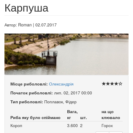
Карпуша
Автор:
Roman
|
02.07.2017
Місце риболовлі:
Олександрія
Початок риболовлі:
лип. 02, 2017 00:00
Тип риболовлі:
Поплавок, Фідер
Вага,
на що
Риба яку було спіймано
кг
шт.
клювало
Короп
3.600
2
Горох