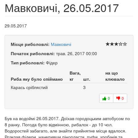
Мавковичі, 26.05.2017
29.05.2017
Місце риболовлі:
Мавковичі
Початок риболовлі:
трав. 26, 2017 00:00
Тип риболовлі:
Фідер
Вага,
на що
Риба яку було спіймано
кг
шт.
клювало
Карась сріблястий
3
0
0
Був на водоймі 26.05.2017. Доїхав городоцьким автобусом по
8 ранку. Погода було відмінною, рибалок - до 10 чол.
Водоростей забагато, але знайти прийнятне місце вдалося.
Розклав фідери, начепивши пінопласти, пуфи, хробаків та