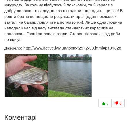
кукурудзу. За годину відбулось 2 покльовки, та 2 карася з
добру долоню - в садку, ще за півгодини - ще один. І це все! В
решти братів по нещастю результати гірші (один покльовок
взагалі не бачив, ловлячи на поплавочки). Лише одна людина
неподалік час від часу витягала стандартних карасиків на
поплавок... Гроші за ловлю взяли. Сторонніх запахів від риби
не відчув.
Джерело: http://www.active.lviv.ua/topic-t2572-30.html#p191828
0
0
Коментарі