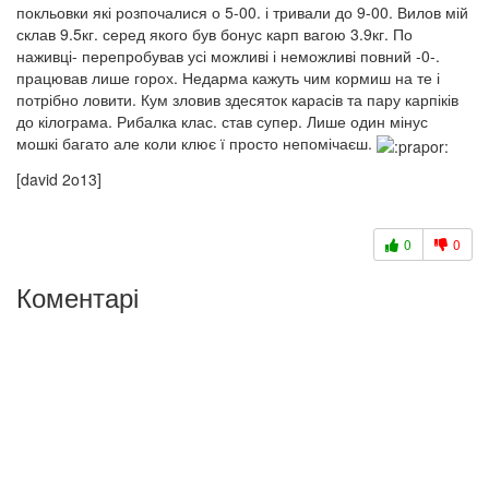
покльовки які розпочалися о 5-00. і тривали до 9-00. Вилов мій
склав 9.5кг. серед якого був бонус карп вагою 3.9кг. По
наживці- перепробував усі можливі і неможливі повний -0-.
працював лише горох. Недарма кажуть чим кормиш на те і
потрібно ловити. Кум зловив здесяток карасів та пару карпіків
до кілограма. Рибалка клас. став супер. Лише один мінус
мошкі багато але коли клює ї просто непомічаєш.
[david 2o13]
0
0
Коментарі