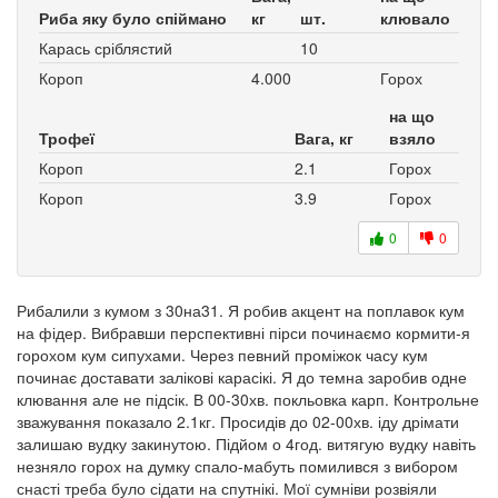
Риба яку було спіймано
кг
шт.
клювало
Карась сріблястий
10
Короп
4.000
Горох
на що
Трофеї
Вага, кг
взяло
Короп
2.1
Горох
Короп
3.9
Горох
0
0
Рибалили з кумом з 30на31. Я робив акцент на поплавок кум
на фідер. Вибравши перспективні пірси починаємо кормити-я
горохом кум сипухами. Через певний проміжок часу кум
починає доставати залікові карасікі. Я до темна заробив одне
клювання але не підсік. В 00-30хв. покльовка карп. Контрольне
зважування показало 2.1кг. Просидів до 02-00хв. іду дрімати
залишаю вудку закинутою. Підйом о 4год. витягую вудку навіть
незняло горох на думку спало-мабуть помилився з вибором
снасті треба було сідати на спутнікі. Мої сумніви розвіяли