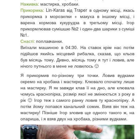
Наживка:
мастирка, хробаки.
Прикормка:
Lin-Karas від Traper в одному місці, якась
прикормка з морозилки + макуха в іншому місці, і
варена кормова кукурудза в третьому місці. Ігор
прикормлював сумішшю №2 і один-два шарики з суміші
№1.
Снасті:
поплавчанки.
Виїхали машиною в 04:30. На ставок крім нас потім
підійшов якийсь місцевий рибалка, сказав, що кльов
був місяць тому. Дивно, місяць тому я тут і ловив, але
нічого путнього в мене не ловилось 🙂
Я прикормив по-різному три точки. Ловив вудками
окремо на хробака і мастирку. Клювало спочатку лише
на мастирку. Я як завжди клав її на дно, але клювала
чомусь краснопірка, розмір якої не змінюється з року в
рік 🙂 Ігор теж з самого ранку ловив ту краснопірку. А
потім йому попався канальний сомик. Взяв він теж на
мастирку! Пізніше Ігор зловив ще одного такого ж, на
опариша, і я взяв двух на хробака, різними вудками.