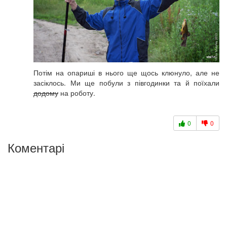
Потім на опариші в нього ще щось клюнуло, але не
засіклось. Ми ще побули з півгодинки та й поїхали
додому
на роботу.
0
0
Коментарі