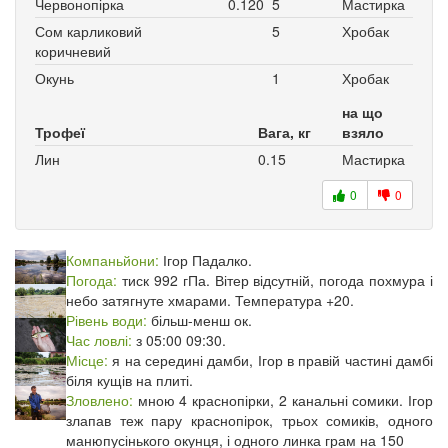
Червонопірка
0.120
5
Мастирка
Сом карликовий
5
Хробак
коричневий
Окунь
1
Хробак
на що
Трофеї
Вага, кг
взяло
Лин
0.15
Мастирка
0
0
Компаньйони:
Ігор Падалко.
Погода:
тиск 992 гПа. Вітер відсутній, погода похмура і
небо затягнуте хмарами. Температура +20.
Рівень води:
більш-менш ок.
Час ловлі:
з 05:00 09:30.
Місце:
я на середині дамби, Ігор в правій частині дамбі
біля кущів на плиті.
Зловлено:
мною 4 краснопірки, 2 канальні сомики. Ігор
злапав теж пару краснопірок, трьох сомиків, одного
манюпусінького окунця, і одного линка грам на 150