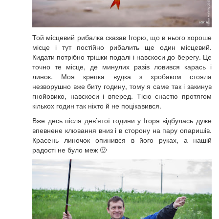
Той місцевий рибалка сказав Ігорю, що в нього хороше
місце і тут постійно рибалить ще один місцевий.
Кидати потрібно трішки подалі і навскоси до берегу. Це
точно те місце, де минулих разів ловився карась і
линок. Моя крепка вудка з хробаком стояла
незворушно вже биту годину, тому я саме так і закинув
гнойовико, навскоси і вперед. Тією снастю протягом
кількох годин так ніхто й не поцікавився.
Вже десь після дев’ятої години у Ігоря відбулась дуже
впевнене клювання вниз і в сторону на пару опаришів.
Красень линочок опинився в його руках, а нашій
радості не було меж 🙂