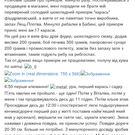
продавцем в магазині, мені порадили не брати мій
перевірений солодкий шоколадний прикорм "карась"
фішдрімовський, а взяти от не памятаю точно виробника,
запах Лещ-Плотва. Минулої рибалки в Бабині, цей прикорм
приніс мені аж 17 карасів.
На цей раз я взяв фіш дрім фідер, шоколадного смаку, додав
висівки 200 грамів, бой печива 300 грамів, паніровочні сухарі
200 грамів і промислового пелетсу, зовсім без запаху зате з
вітамінами, таким годують рибу на рибгоспах.
Так от,думаю якщо прикорм не працюватиме, получу від кума
по шапці.
6:50 перше клювання!
ура, перший карась і садку.
П’ять хвилин не пройшло - ще один! Потім у Віталіка, потім у
мене і так продовжувалось десь до 11 годин. Потім кльов зпав.
Просидівши десь до 12:30 і спостерігаючт легкі подьоргування
кінчика(доречі перший раз у житті поставив найм’якший який
мав у арсеналі), вирішили не гаяти час, шукати ключик). Зміна
наживки і довжина повідка, не принесли успіху. Повідки доречі
20-30 см. Більше не потрібно. З минулорічного досвіду зробив