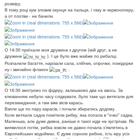
розміру.
В тому році кум зловив окунця на пальця, і таку ж червоноперу,
а от плотви - не бачили.
О 14:30 приїхали моя дружина з другом (мій друг, а не
дружини
). І це було вже майже по рибалці.
Розпалили багаття, нарізали сала, хлібчик, огірочки, помідорки
ну і звичайно флакон
.
О 16:30 змотуємо по фідеру, залишаємо два на авось. За
клюванням небуло часу слідкувати, було таке що витягали для
перезакидання, а там вже вісів карась.
Взяли ще по пару карасів, і почали збиратись додому.
Коли витяали садок помітили рибку, яка попала в "очко" садка.
Маленька, але дуже дивна, раніше я такої ніде не зустрічав. Як
виявилося потім, рибка зовсім не давно почала з’являтись в
Європейських водоймах. Є дуже сорною рибою, їсть ікру усіх