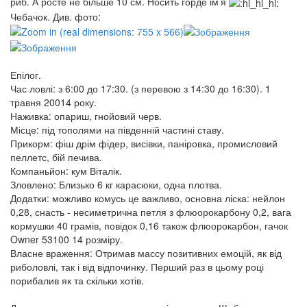
риб. А росте не більше 10 см. Носить горде ім’я
Чебачок. Див. фото:
Епілог.
Час ловлі: з 6:00 до 17:30. (з перевою з 14:30 до 16:30). 1
травня 20014 року.
Наживка: опариш, гнойовий черв.
Місце: під тополями на південній частині ставу.
Прикорм: фіш дрім фідер, висівки, паніровка, промисловий
пеллетс, бій печива.
Компаньйон: кум Віталік.
Зловлено: Близько 6 кг карасюки, одна плотва.
Додатки: можливо комусь це важливо, основна ліска: нейлон
0,28, снасть - несиметрична петля з флюорокарбону 0,2, вага
кормушки 40 грамів, повідок 0,16 також флюорокарбон, гачок
Owner 53100 14 розміру.
Власне враження: Отримав массу позитивних емоцій, як від
риболовлі, так і від відпочинку. Перший раз в цьому році
порибалив як та скільки хотів.