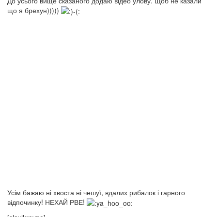
До усього вище сказаного додаю відео улову. Щоб не казали
що я брехун)))))
Усім бажаю ні хвоста ні чешуї, вдалих рибалок і гарного
відпочинку! НЕХАЙ РВЕ!