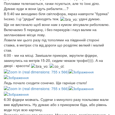
Поплавки телепаються, гачки псуються, але то їхнє діло.
Думаю куди ж вони їдуть рибалити....?
В 5:40 ми виходимо біля світлофора, якраз навпроти "буряка"
Інсеко. І ці "дядькі" виходять теж.
удачі думаю.
Ще не вистачало щоб вони нам з кумом зіпсували риболовлю.
Включаємо 5 передачу, і без перекурів і пауз валим на
заплановане місце лову.
Ловили ми цього разу під тополями на південній стороні
ставка, в метрах ста від дороги що розділяє велкий і малий
став.
6:00 - ми на місці. Замішали прикорм, зкрутили фідери,
закинулись на метрів 15-20, сидим чекаєм трофеї)))). А на
дворі - красота!
Ледь почало сходити сонечко. Ще гарніше стало!
6:30 фідери мовчать. Судячи з минулого разу покльовки мали
вже відбуватись. Ну думаю або з прикормом біда, або рівень
води псує всю картину.
Розповім трішки про прикорм. Минуло разу, поспілкувавшись з