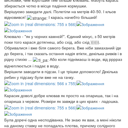
висновки, чим коротший тим більше клювань. Мабуть карась
збирається чотко в місце падіння кормушки.
Вирішуємо закидати далі. Полетіли на метрів 40-50. І кльов
відновився!
І карась начебто більший!
Клювало - "як у чорних камнєй!". Єдиний мінус, з 50 метрів
поки того карася дотягнеш, або схід, або схід )))))).
Обривалися і вже біля самого берега. Вже ніби замаханий іде
до берега, і так сказать остання надія втікти, декілька ривків і в
рідну стихію ...
Або коли піднімаєш із води, від рррраз
відчеплюється і падає в воду.
Вирішили заводити в підсак. І це трішки допомогло! Декілька
рибин у підсаку були вже не на гачку.
Карасик доволі добре клював як просто на опариша, так і на
опариша з червом. Розміри як завжди в цих краях - ладошка.
Була доречі одна несподіванка. Не знаю як вам, а мені ніколи
на даному ставку не попадалсь плотва, причому солідного