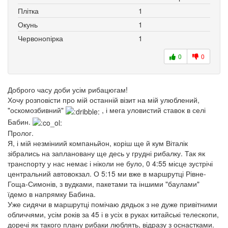
Плітка
1
Окунь
1
Червонопірка
1
0
0
Доброго часу доби усім рибацюгам!
Хочу розповісти про мій останній візит на мій улюблений,
"оскомозбивний"
, і мега уловистий ставок в селі
Бабин.
Пролог.
Я, і мій незміниий компаньйон, коріш ще й кум Віталік
зібрались на заплановану ще десь у грудні рибалку. Так як
транспорту у нас немає і ніколи не було, 0 4:55 місце зустрічі
центральний автовокзал. О 5:15 ми вже в маршрутці Рівне-
Гоща-Симонів, з вудками, пакетами та іншими "баулами"
їдемо в напрямку Бабина.
Уже сидячи в маршрутці помічаю дядьок з не дуже привітними
обличчями, усім років за 45 і в усіх в руках китайські телескопи,
доречі як такого плану рибаки люблять, відразу з оснастками.