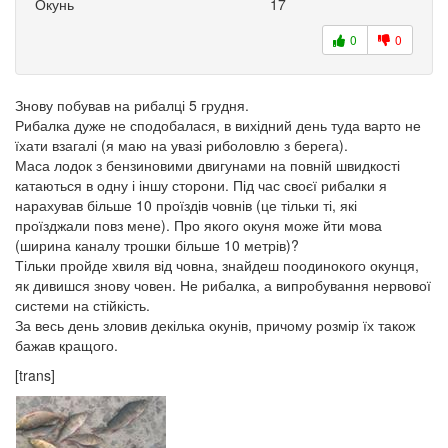
Окунь
17
0
0
Знову побував на рибалці 5 грудня.
Рибалка дуже не сподобалася, в вихідний день туда варто не
їхати взагалі (я маю на увазі риболовлю з берега).
Маса лодок з бензиновими двигунами на повній швидкості
катаються в одну і іншу сторони. Під час своєї рибалки я
нарахував більше 10 проїздів човнів (це тільки ті, які
проїзджали повз мене). Про якого окуня може йти мова
(ширина каналу трошки більше 10 метрів)?
Тільки пройде хвиля від човна, знайдеш поодинокого окунця,
як дивишся знову човен. Не рибалка, а випробування нервової
системи на стійкість.
За весь день зловив декілька окунів, причому розмір їх також
бажав кращого.
[trans]