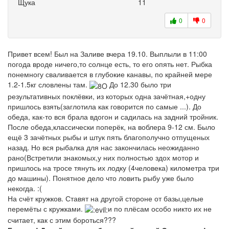
Щука
11
0
0
Привет всем! Был на Заливе вчера 19.10. Выплыли в 11:00
погода вроде ничего,то солнце есть, то его опять нет. Рыбка
понемногу сваливается в глубокие канавы, по крайней мере
1.2-1.5кг словлены там.
До 12.30 было три
результативных поклёвки, из которых одна зачётная,+одну
пришлось взять(заглотила как говорится по самые ...). До
обеда, как-то вся брала вдогон и садилась на задний тройник.
После обеда,классически поперёк, на воблера 9-12 см. Было
ещё 3 зачётных рыбы и штук пять благополучно отпущеных
назад. Но вся рыбалка для нас закончилась неожиданно
рано(Встретили знакомых,у них полностью здох мотор и
пришлось на тросе тянуть их лодку (4человека) километра три
до машины). Понятное дело что ловить рыбу уже было
некогда. :(
На счёт кружков. Ставят на другой стороне от базы,целые
перемёты с кружками.
и по плёсам особо никто их не
считает, как с этим бороться???