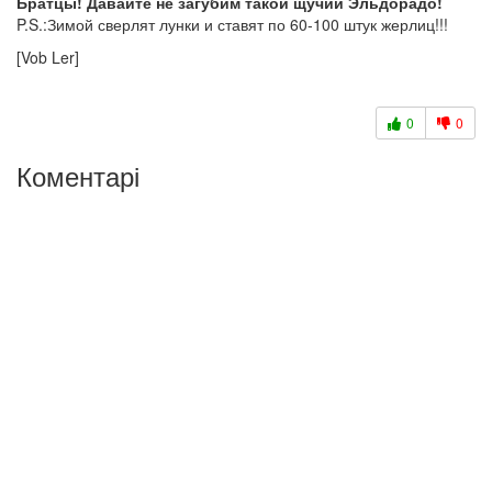
Братцы! Давайте не загубим такой щучий Эльдорадо!
P.S.:Зимой сверлят лунки и ставят по 60-100 штук жерлиц!!!
[Vob Ler]
0
0
Коментарі