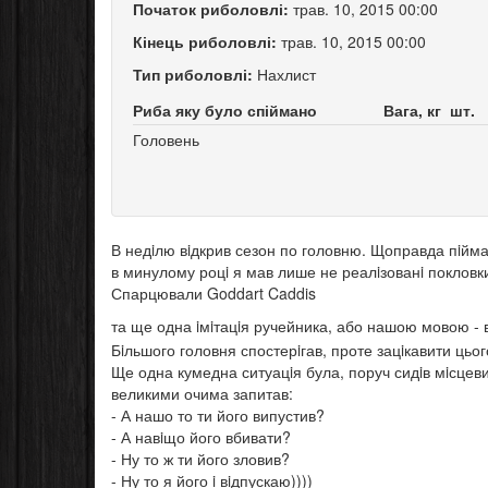
Початок риболовлі:
трав. 10, 2015 00:00
Кінець риболовлі:
трав. 10, 2015 00:00
Тип риболовлі:
Нахлист
Риба яку було спіймано
Вага, кг
шт.
Головень
В недiлю вiдкрив сезон по головню. Щоправда пiймав 
в минулому роцi я мав лише не реалiзованi покловк
Спарцювали Goddart Caddis
та ще одна iмiтацiя ручейника, або нашою мовою -
Бiльшого головня спостерiгав, проте зацiкавити цьог
Ще одна кумедна ситуацiя була, поруч сидiв мiсцеви
великими очима запитав:
- А нашо то ти його випустив?
- А навiщо його вбивати?
- Ну то ж ти його зловив?
- Ну то я його i вiдпускаю))))