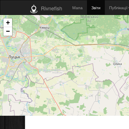
Rivnefish
Мапа
Звіти
Публікації
+
−