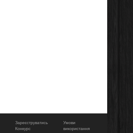
Зареєструватись
Умови
Конкурс
використання