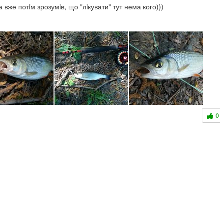
 вже потiм зрозумiв, що "лiкувати" тут нема кого)))
0