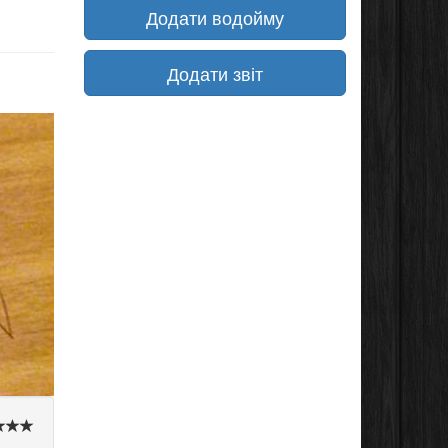
Додати водойму
Додати звіт