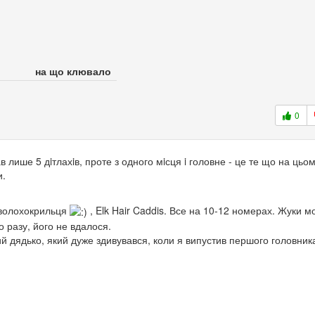
на що клювало
0
лише 5 дiтлахiв, проте з одного мiсця i головне - це те що на цьом
и.
 волохокрильця
, Elk Hair Caddis. Все на 10-12 номерах. Жуки м
о разу, його не вдалося.
й дядько, який дуже здивувався, коли я випустив першого головника,