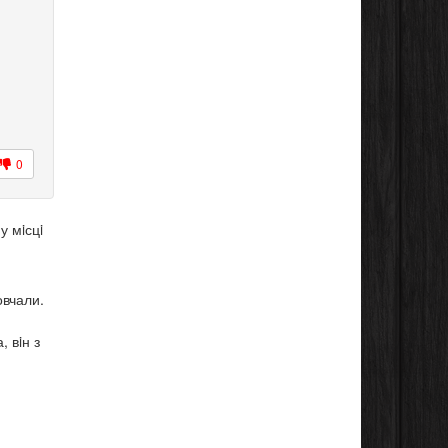
0
у мiсцi
овчали.
 вiн з