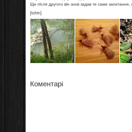
Ще пiсля другого вiн знов задав те саме запитання, а
[tohin]
Коментарі