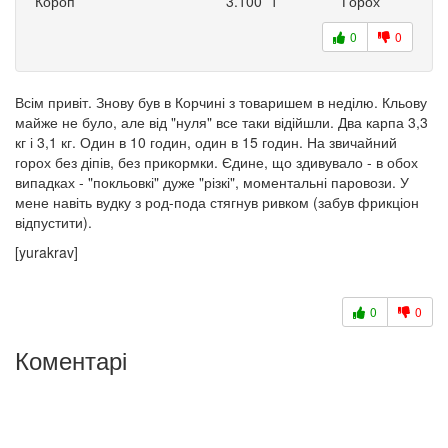
Короп
3.100
1
Горох
0
0
Всім привіт. Знову був в Корчині з товаришем в неділю. Кльову
майже не було, але від "нуля" все таки відійшли. Два карпа 3,3
кг і 3,1 кг. Один в 10 годин, один в 15 годин. На звичайний
горох без діпів, без прикормки. Єдине, що здивувало - в обох
випадках - "покльовкі" дуже "різкі", моментальні паровози. У
мене навіть вудку з род-пода стягнув ривком (забув фрикціон
відпустити).
[yurakrav]
0
0
Коментарі