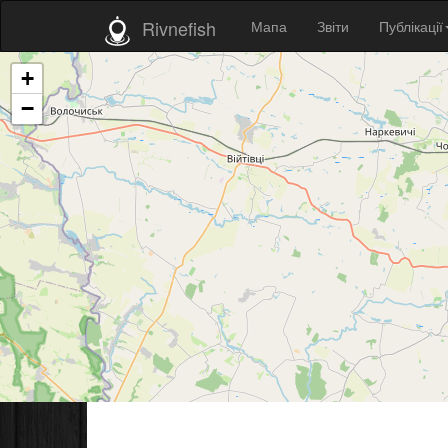
Rivnefish
Мапа
Звіти
Публікації
+
−