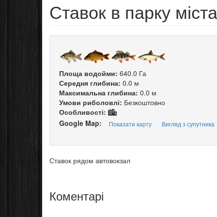
Ставок в парку міс
Площа водойми:
640.0 Га
Середня глибина:
0.0 м
Максимальна глибина:
0.0 м
Умови риболовлі:
Безкоштовно
Особливості:
Google Map:
Показати карту
Вигляд з супутника
Ставок рядом автовокзал
Коментарі