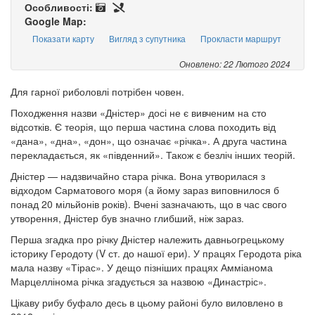
Особливості:
Google Map:
Показати карту
Вигляд з супутника
Прокласти маршрут
Оновлено: 22 Лютого 2024
Для гарної риболовлі потрібен човен.
Походження назви «Дністер» досі не є вивченим на сто
відсотків. Є теорія, що перша частина слова походить від
«дана», «дна», «дон», що означає «річка». А друга частина
перекладається, як «південний». Також є безліч інших теорій.
Дністер — надзвичайно стара річка. Вона утворилася з
відходом Сарматового моря (а йому зараз виповнилося б
понад 20 мільйонів років). Вчені зазначають, що в час свого
утворення, Дністер був значно глибший, ніж зараз.
Перша згадка про річку Дністер належить давньогрецькому
історику Геродоту (V ст. до нашої ери). У працях Геродота ріка
мала назву «Тірас». У дещо пізніших працях Амміанома
Марцеллінома річка згадується за назвою «Династріс».
Цікаву рибу буфало десь в цьому районі було виловлено в