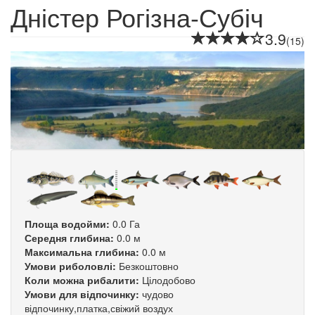
Дністер Рогізна-Субіч
3.9
(15)
Площа водойми:
0.0 Га
Середня глибина:
0.0 м
Максимальна глибина:
0.0 м
Умови риболовлі:
Безкоштовно
Коли можна рибалити:
Цілодобово
Умови для відпочинку:
чудово
відпочинку,платка,свіжий воздух