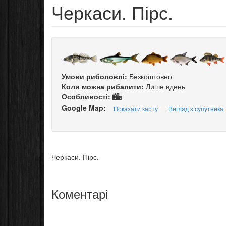
Черкаси. Пірс.
Умови риболовлі:
Безкоштовно
Коли можна рибалити:
Лише вдень
Особливості:
Google Map:
Показати карту
Вигляд з супутника
Черкаси. Пірс.
Коментарі