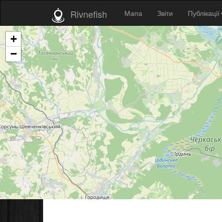
Rivnefish
Мапа
Звіти
Публікації
+
−